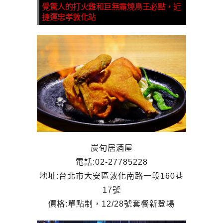
覺驚人的打火雞和巨無霸燒鳥王必點，近
捷運忠孝敦化站
炭旬居酒屋
電話:02-27785228
地址:台北市大安區敦化南路一段160巷
17號
價格:單點制，12/28號套餐新登場