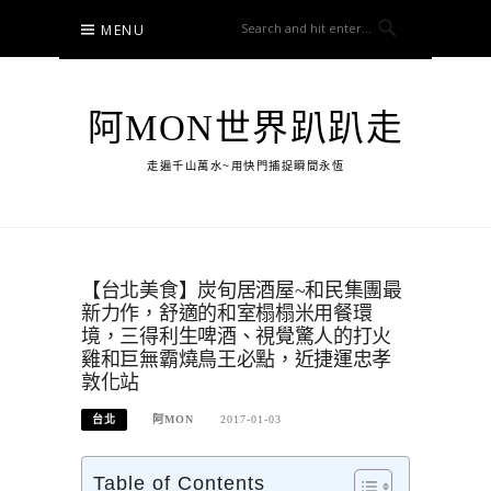
Skip
MENU
to
content
阿MON世界趴趴走
走遍千山萬水~用快門捕捉瞬間永恆
【台北美食】炭旬居酒屋~和民集團最
新力作，舒適的和室榻榻米用餐環
境，三得利生啤酒、視覺驚人的打火
雞和巨無霸燒鳥王必點，近捷運忠孝
敦化站
台北
阿MON
2017-01-03
Table of Contents