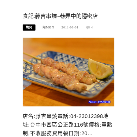
食記:藤吉串燒~巷弄中的隱密店
燒烤
阿MON
2011-09-01
4
店名:藤吉串燒電話:04-23012398地
址:台中市西區公正路116號價格:單點
制,不收服務費用餐日期:20…