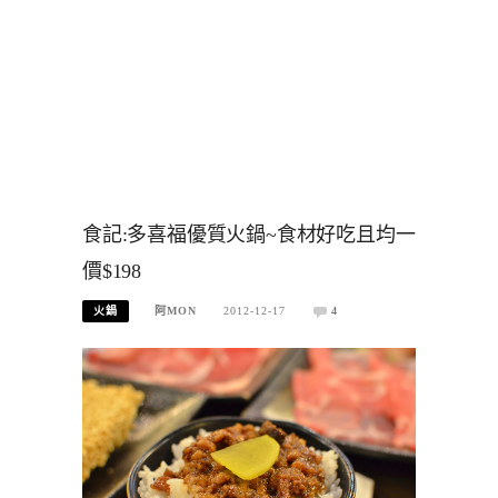
食記:多喜福優質火鍋~食材好吃且均一
價$198
火鍋
阿MON
2012-12-17
4