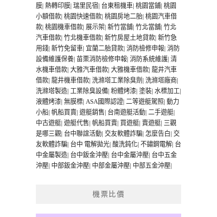
膜
|
熱轉印膜
|
瑞里民宿
|
台東租機車
|
桃園當鋪
|
桃園
小額借款
|
桃園快速借款
|
桃園房地二胎
|
桃園汽車借
款
|
桃園機車借款
|
展示架
|
新竹當舖
|
竹北當舖
|
竹北
汽車借款
|
竹北機車借款
|
新竹房屋土地貸款
|
新竹急
用錢
|
新竹免留車
|
宜蘭二胎貸款
|
消防檢修申報
|
消防
設備維護保養
|
苗栗消防檢修申報
|
消防系統維護
|
清
水機車借款
|
大雅汽車借款
|
大雅機車借款
|
龍井汽車
借款
|
龍井機車借款
|
洗滌塔工業除臭劑
|
洗滌塔廠商
|
洗滌塔製造
|
工業除臭設備
|
粉體烤漆
|
塗裝
|
水標加工
|
液體烤漆
|
無膜標
|
ASA國際認證
|
二等遊艇駕照
|
動力
小船
|
帆船買賣
|
遊艇銷售
|
台南遊艇活動
|
二手遊艇
|
中古遊艇
|
遊艇代售
|
帆船買賣
|
買遊艇
|
賣遊艇
|
三觀
是哪三觀
|
台中聯誼活動
|
交友軟體詐騙
|
怎麼告白
|
交
友軟體詐騙
|
台中 電解拋光
|
酸洗鈍化
|
不鏽鋼電解
|
台
中金屬製造
|
台中鈑金沖壓
|
台中金屬沖壓
|
台中五金
沖壓
|
中部鈑金沖壓
|
中部金屬沖壓
|
中部五金沖壓
|
機票比價