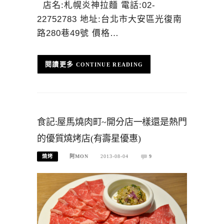
店名:札幌炎神拉麵 電話:02-
22752783 地址:台北市大安區光復南
路280巷49號 價格…
CONTINUE READING
食記:屋馬燒肉町~開分店一樣還是熱門
的優質燒烤店(有壽星優惠)
燒烤
阿MON
2013-08-04
9