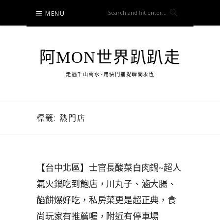
Skip
MENU
to
content
阿MON世界趴趴走
走遍千山萬水~用快門捕捉瞬間永恆
標籤:
熱門店
【台中北區】士官長酸菜白肉鍋~超人
氣火鍋吃到飽店，川丸子、滷大腸、
餡餅爆好吃，私房菜更是超正典，食
尚玩家有推薦喔，附近有停車場