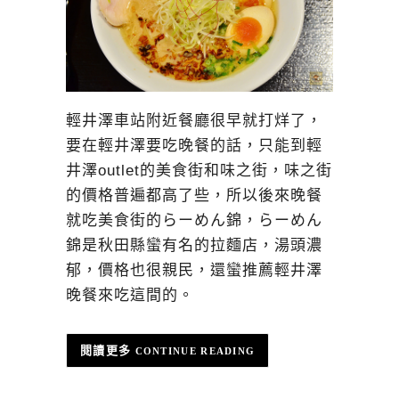
輕井澤車站附近餐廳很早就打烊了，
要在輕井澤要吃晚餐的話，只能到輕
井澤outlet的美食街和味之街，味之街
的價格普遍都高了些，所以後來晚餐
就吃美食街的らーめん錦，らーめん
錦是秋田縣蠻有名的拉麵店，湯頭濃
郁，價格也很親民，還蠻推薦輕井澤
晚餐來吃這間的。
CONTINUE READING