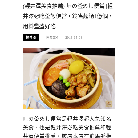
(輕井澤美食推薦) 峠の釜めし便當 |輕
井澤必吃釜飯便當，銷售超過1億個，
用料豐盛好吃
輕井澤
阿MON
2016-05-03
峠の釜めし便當是輕井澤超人氣知名
美食，也是輕井澤必吃美食推薦和輕
井澤便當推薦，該店本店在群馬縣橫