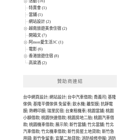
活動 (16)
特賣會 (1)
當鋪 (1)
網站設計 (2)
越南旅遊美食住宿 (2)
開箱文 (7)
阿mon愛生活3C (1)
電影 (6)
香港旅遊住宿 (8)
高粱酒 (2)
贊助商連結
台中網頁設計
|
網站設計
|
台中汽車借款
|
喬義司
|
基隆
傢俱
|
基隆平價傢俱
免留車
|
飲水機
|
離型膜
|
抗靜電
膜
|
熱轉印膜
|
瑞里民宿
|
台東租機車
|
桃園當鋪
|
桃園
小額借款
|
桃園快速借款
|
桃園房地二胎
|
桃園汽車借
款
|
桃園機車借款
|
展示架
|
新竹當舖
|
竹北當舖
|
竹北
汽車借款
|
竹北機車借款
|
新竹房屋土地貸款
|
新竹急
用錢
|
新竹免留車
|
宜蘭二胎貸款
|
消防檢修申報
|
消防