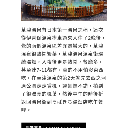
草津溫泉有日本第一溫泉之稱，這次
從伊香保溫泉搭車過來入住了2晚後，
覺的兩個溫泉區差異還蠻大的，草津
溫泉很熱鬧繁華，草津溫泉溫泉街環
繞湯畑，入夜後更是熱鬧，餐廳多，
甚至連7-11都有，真的不用怕沒東西
吃，在草津溫泉的第2天就先去西之河
原公園走走賞楓，運氣還不錯，拍到
了很漂亮的楓葉，然後中午的時後折
返回溫泉街到そばきち湯畑店吃午餐
哩。
CONTINUE READING