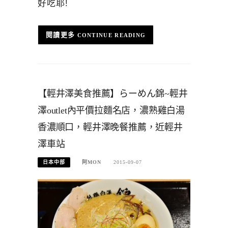
好吃耶!
CONTINUE READING
【輕井澤美食推薦】らーめん錦~輕井
澤outlet內平價拉麵名店，濃熟雞白湯
香濃順口，輕井澤晚餐推薦，近輕井
澤車站
日本中部
阿MON
2015-09-07