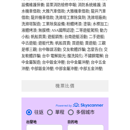
設備維護保養
|
苗栗消防檢修申報
|
消防系統維護
|
清
水機車借款
|
大雅汽車借款
|
大雅機車借款
|
龍井汽車
借款
|
龍井機車借款
|
洗滌塔工業除臭劑
|
洗滌塔廠商
|
洗滌塔製造
|
工業除臭設備
|
粉體烤漆
|
塗裝
|
水標加工
|
液體烤漆
|
無膜標
|
ASA國際認證
|
二等遊艇駕照
|
動力
小船
|
帆船買賣
|
遊艇銷售
|
台南遊艇活動
|
二手遊艇
|
中古遊艇
|
遊艇代售
|
帆船買賣
|
買遊艇
|
賣遊艇
|
三觀
是哪三觀
|
台中聯誼活動
|
交友軟體詐騙
|
怎麼告白
|
交
友軟體詐騙
|
台中 電解拋光
|
酸洗鈍化
|
不鏽鋼電解
|
台
中金屬製造
|
台中鈑金沖壓
|
台中金屬沖壓
|
台中五金
沖壓
|
中部鈑金沖壓
|
中部金屬沖壓
|
中部五金沖壓
|
機票比價