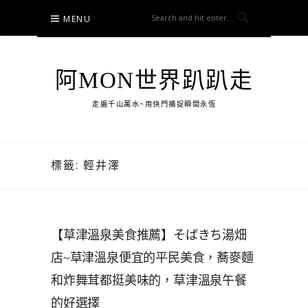
Skip
MENU
to
content
阿MON世界趴趴走
走遍千山萬水~用快門捕捉瞬間永恆
標籤:
輕井澤
【草津溫泉美食推薦】そばきち湯畑
店~草津溫泉便宜的平民美食，蕎麥麵
和炸舞茸都挺美味的，草津溫泉午餐
的好選擇