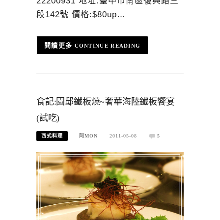
22200931 地址:臺中市南區復興路三
段142號 價格:$80up…
CONTINUE READING
食記:園邸鐵板燒~奢華海陸鐵板饗宴
(試吃)
西式料理
阿MON
2011-05-08
5