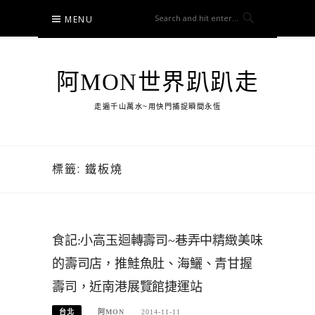
Skip
MENU
to
content
阿MON世界趴趴走
走遍千山萬水~用快門捕捉瞬間永恆
標籤:
鐵板燒
食記:小高玉迴轉壽司~巷弄中精緻美味
的壽司店，推鮭魚肚、海鱺、青甘握
壽司，近南港展覽館捷運站
台北
阿MON
2014-11-11