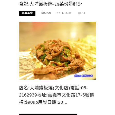
食記:大埔鐵板燒~蔬菜份量好少
嘉義美食
阿MON
2011-12-06
16
店名:大埔鐵板燒(文化店)電話:05-
2162939地址:嘉義市文化路17-5號價
格:$90up用餐日期:20…