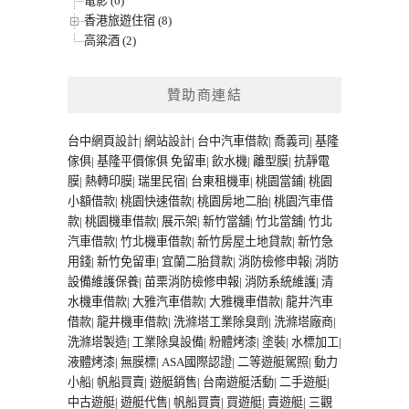
電影 (6)
香港旅遊住宿 (8)
高粱酒 (2)
贊助商連結
台中網頁設計
|
網站設計
|
台中汽車借款
|
喬義司
|
基隆
傢俱
|
基隆平價傢俱
免留車
|
飲水機
|
離型膜
|
抗靜電
膜
|
熱轉印膜
|
瑞里民宿
|
台東租機車
|
桃園當鋪
|
桃園
小額借款
|
桃園快速借款
|
桃園房地二胎
|
桃園汽車借
款
|
桃園機車借款
|
展示架
|
新竹當舖
|
竹北當舖
|
竹北
汽車借款
|
竹北機車借款
|
新竹房屋土地貸款
|
新竹急
用錢
|
新竹免留車
|
宜蘭二胎貸款
|
消防檢修申報
|
消防
設備維護保養
|
苗栗消防檢修申報
|
消防系統維護
|
清
水機車借款
|
大雅汽車借款
|
大雅機車借款
|
龍井汽車
借款
|
龍井機車借款
|
洗滌塔工業除臭劑
|
洗滌塔廠商
|
洗滌塔製造
|
工業除臭設備
|
粉體烤漆
|
塗裝
|
水標加工
|
液體烤漆
|
無膜標
|
ASA國際認證
|
二等遊艇駕照
|
動力
小船
|
帆船買賣
|
遊艇銷售
|
台南遊艇活動
|
二手遊艇
|
中古遊艇
|
遊艇代售
|
帆船買賣
|
買遊艇
|
賣遊艇
|
三觀