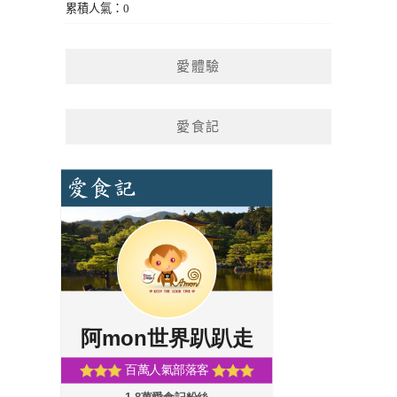
累積人氣：0
愛體驗
愛食記