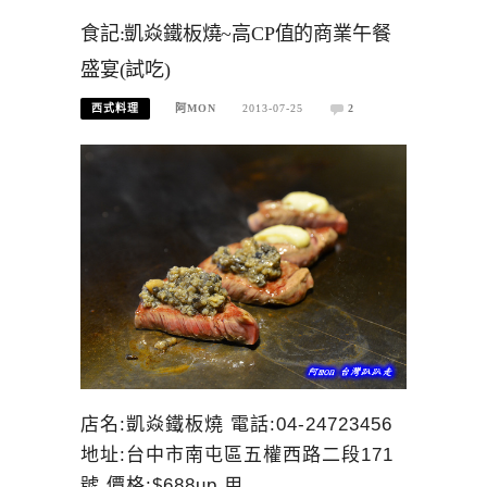
食記:凱焱鐵板燒~高CP值的商業午餐
盛宴(試吃)
西式料理
阿MON
2013-07-25
2
店名:凱焱鐵板燒 電話:04-24723456
地址:台中市南屯區五權西路二段171
號 價格:$688up 用…