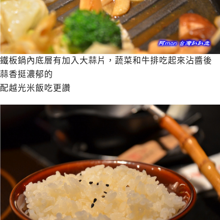
鐵板鍋內底層有加入大蒜片，蔬菜和牛排吃起來沾醬後
蒜香挺濃郁的
配越光米飯吃更讚