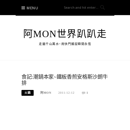
Skip
MENU
to
content
阿MON世界趴趴走
走遍千山萬水~用快門捕捉瞬間永恆
食記:潮鍋本家~鐵板香煎安格斯沙朗牛
排
火鍋
阿MON
2011-12-12
1