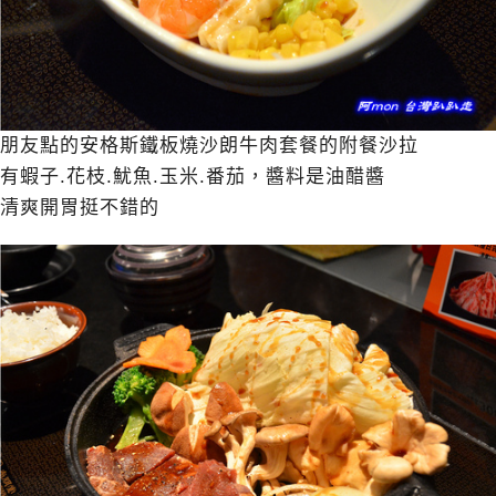
朋友點的安格斯鐵板燒沙朗牛肉套餐的附餐沙拉
有蝦子.花枝.魷魚.玉米.番茄，醬料是油醋醬
清爽開胃挺不錯的