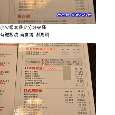
小火鍋套餐又分好幾種
有鐵板燒.壽喜燒.涮涮鍋