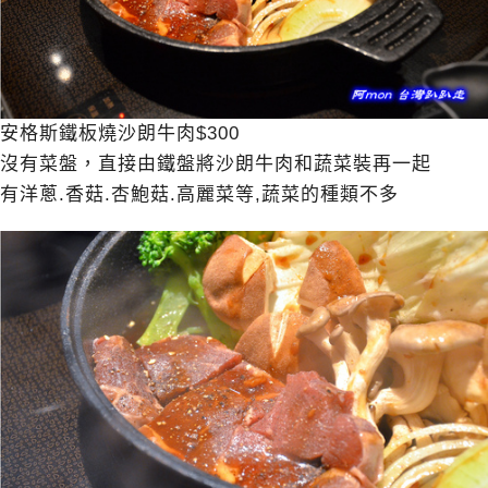
安格斯鐵板燒沙朗牛肉$300
沒有菜盤，直接由鐵盤將沙朗牛肉和蔬菜裝再一起
有洋蔥.香菇.杏鮑菇.高麗菜等,蔬菜的種類不多