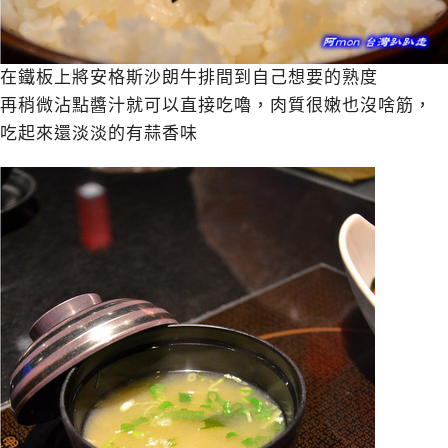
在鐵板上將安格斯沙朗牛排間到自己想要的熟度
再稍微沾點醬汁就可以直接吃嚕，肉質很嫩也沒啥筋，
吃起來還淡淡的有蒜香味