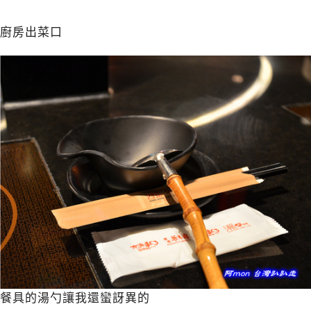
廚房出菜口
餐具的湯勺讓我還蠻訝異的