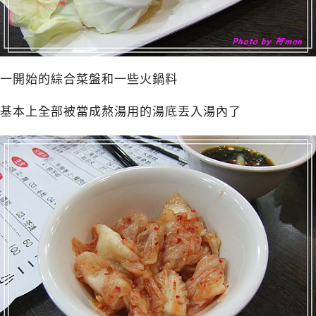
一開始的綜合菜盤和一些火鍋料
基本上全部被當成熬湯用的湯底丟入湯內了