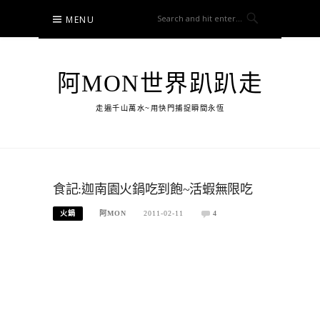
Skip
MENU
to
content
阿MON世界趴趴走
走遍千山萬水~用快門捕捉瞬間永恆
食記:迦南園火鍋吃到飽~活蝦無限吃
火鍋
阿MON
2011-02-11
4