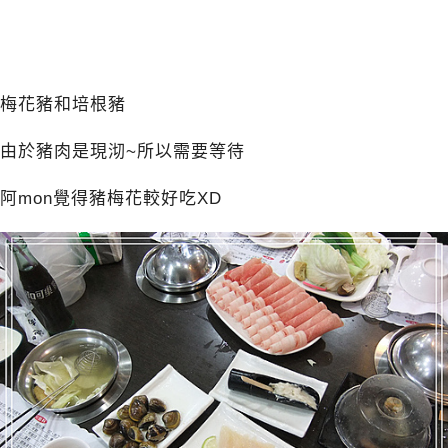
梅花豬和培根豬
由於豬肉是現沏~所以需要等待
阿mon覺得豬梅花較好吃XD