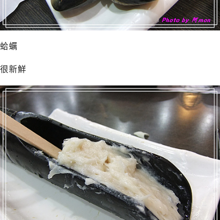
蛤蠣
很新鮮