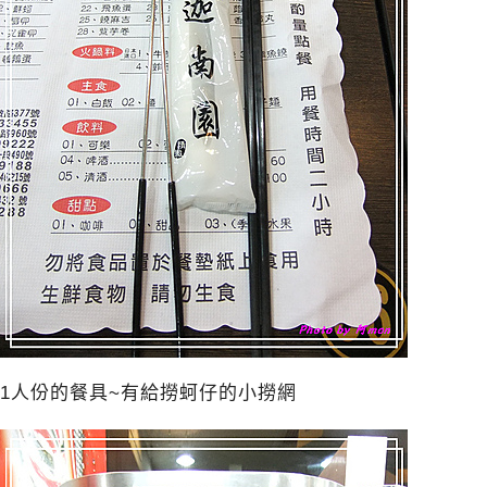
1人份的餐具~有給撈蚵仔的小撈網