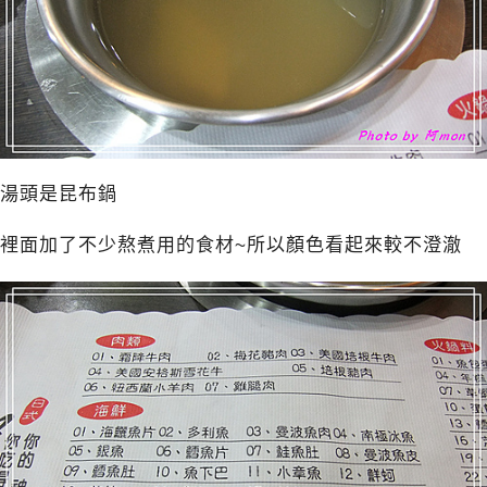
湯頭是昆布鍋
裡面加了不少熬煮用的食材~所以顏色看起來較不澄澈