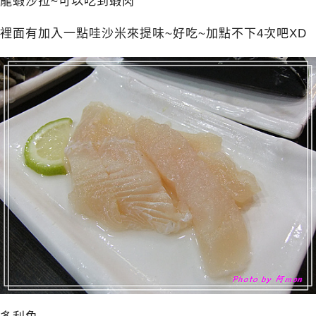
龍蝦沙拉~可以吃到蝦肉
裡面有加入一點哇沙米來提味~好吃~加點不下4次吧XD