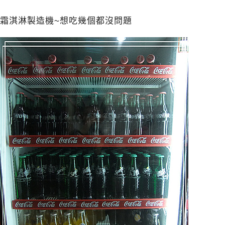
霜淇淋製造機~想吃幾個都沒問題