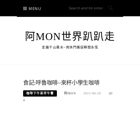
Skip
MENU
to
content
阿MON世界趴趴走
走遍千山萬水~用快門捕捉瞬間永恆
食記:呼魯咖啡~來杯小學生咖啡
咖啡下午茶早午餐
阿MON
2011-06-19
4