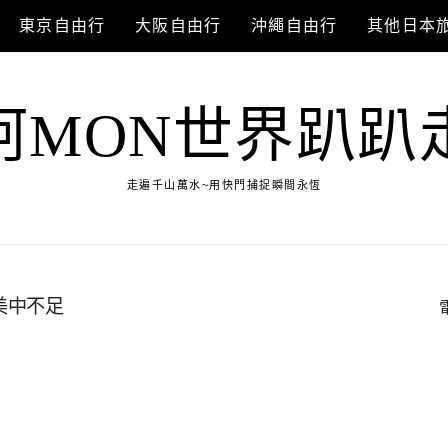
東京自由行
大阪自由行
沖繩自由行
其他日本
阿MON世界趴趴
走遍千山萬水~用快門捕捉瞬間永恆
美中不足