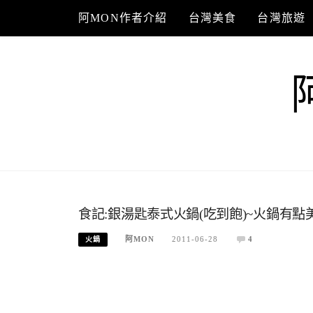
Skip
阿MON作者介紹
台灣美食
台灣旅遊
to
content
食記:銀湯匙泰式火鍋(吃到飽)~火鍋有點
阿MON
2011-06-28
4
火鍋