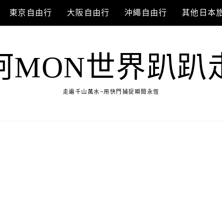
東京自由行
大阪自由行
沖繩自由行
其他日本
阿MON世界趴趴
走遍千山萬水~用快門捕捉瞬間永恆