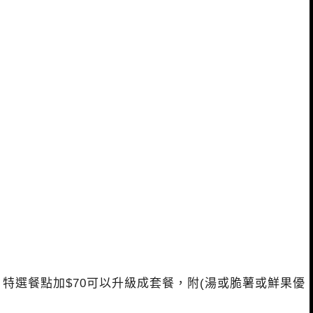
選餐點加$70可以升級成套餐，附(湯或脆薯或鮮果優