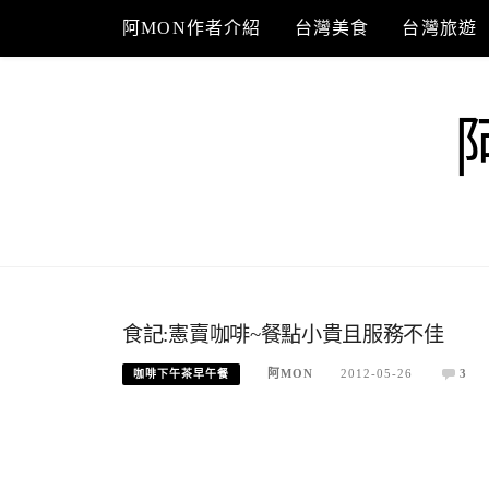
Skip
阿MON作者介紹
台灣美食
台灣旅遊
to
content
食記:憲賣咖啡~餐點小貴且服務不佳
阿MON
2012-05-26
3
咖啡下午茶早午餐