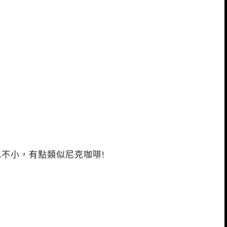
也不小，有點類似
尼克咖啡
!