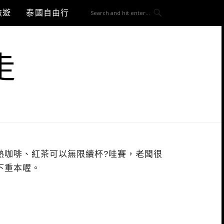
旅遊
泰國自由行
走
熱咖啡、紅茶可以無限續杯?哇賽，老闆很
下重本喔。