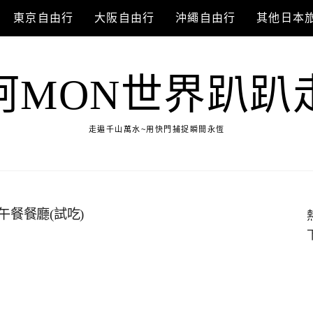
東京自由行
大阪自由行
沖繩自由行
其他日本
阿MON世界趴趴
走遍千山萬水~用快門捕捉瞬間永恆
午餐餐廳(試吃)