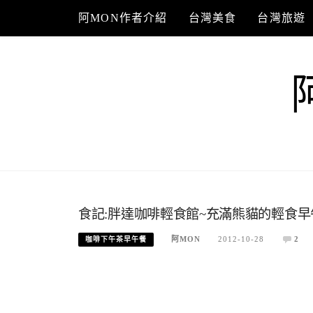
Skip
阿MON作者介紹
台灣美食
台灣旅遊
to
content
食記:胖達咖啡輕食館~充滿熊貓的輕食早
阿MON
2012-10-28
2
咖啡下午茶早午餐