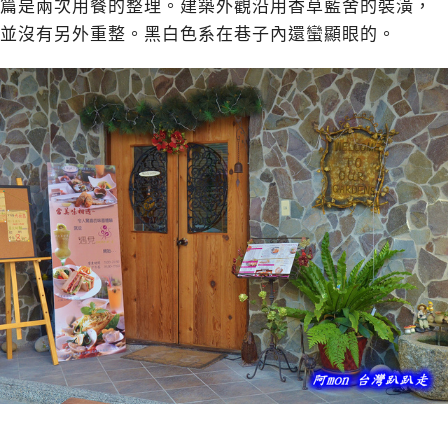
篇是兩次用餐的整理。建築外觀沿用香草藍舍的裝潢，
並沒有另外重整。黑白色系在巷子內還蠻顯眼的。