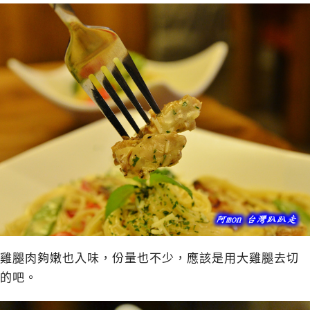
雞腿肉夠嫩也入味，份量也不少，應該是用大雞腿去切
的吧。