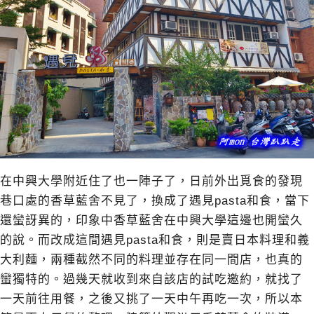
在中興大學附近住了也一陣子了，日前外出覓食的發現
巷口處的香草藍舍不見了，換成了遇見pasta和食，當下
還蠻訝異的，印象中香草藍舍在中興大學這邊也開蠻久
的說。而改成這間遇見pasta和食，則是賣日本料理和義
大利麵，兩種截然不同的料理並存在同一間店，也真的
蠻獨特的。過幾天就收到來自該店的試吃邀約，就找了
一天前往用餐，之後又挑了一天中午再吃一次，所以本