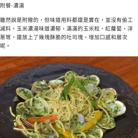
附餐-濃湯
雖然說是附贈的，但味道用料都還是實在，並沒有偷工
減料，玉米濃湯味道濃郁，滿滿的玉米粒、紅蘿蔔、洋
蔥等，還放上了幾塊酥脆的吐司塊，增加口感和層次
呢。