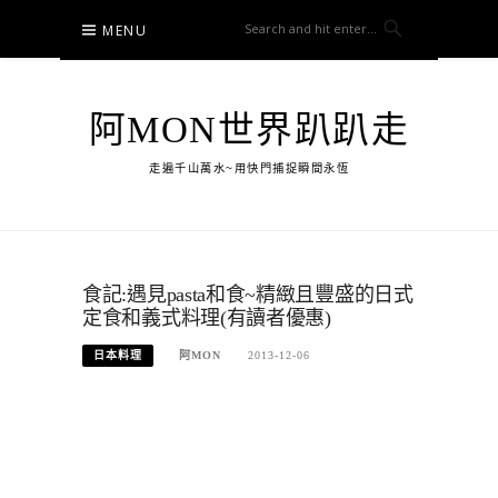
Skip
MENU
to
content
阿MON世界趴趴走
走遍千山萬水~用快門捕捉瞬間永恆
食記:遇見pasta和食~精緻且豐盛的日式
定食和義式料理(有讀者優惠)
日本料理
阿MON
2013-12-06