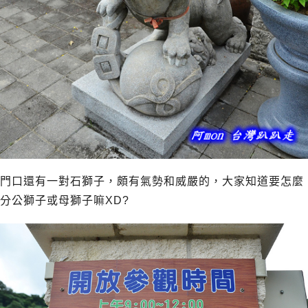
門口還有一對石獅子，頗有氣勢和威嚴的，大家知道要怎麼
分公獅子或母獅子嘛XD?