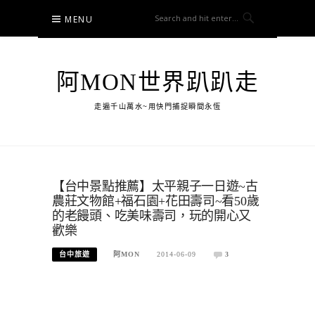
Skip
MENU
to
content
阿MON世界趴趴走
走遍千山萬水~用快門捕捉瞬間永恆
【台中景點推薦】太平親子一日遊~古
農莊文物館+福石園+花田壽司~看50歲
的老饅頭、吃美味壽司，玩的開心又
歡樂
台中旅遊
阿MON
2014-06-09
3