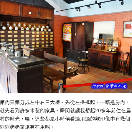
館內建築分成左中右三大棟，先從左邊逛起，一踏進房內，
就先看到許多木製的家具，瞬間就讓我想起20多年前住在農
村的時光，哇，這些都是小時候看過用過的欸印像中有幾個
爺爺奶奶家還有在用呢。