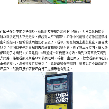
這陣子在台中忙到快翻掉，就跟朋友提議外出來的小旅行，但考量休假關係，
所以就決定到太平走走拉，但說到太平的景點，印像中的能玩的好像就是酒桶
山和蝙蝠洞，但偏偏這兩個點都去過了，所以只好在網路上亂逛亂查，最後就
找到了這個似乎是新景點的古農莊文物館和福石園，算了算車程時間，讓大夥
都睡飽了才出門，如果是從136縣道經一江橋過來的話，看到來爾富後又轉到
光興路，接著看到光興路1432巷再左轉，接著一直往內走，就會看到新坪自行
車道的標示，沿著指標走就會到了，算是還蠻好辨認的。或者說走不遠處的新
坪農路，然後直接沿著新坪自行車道標示也會到達。