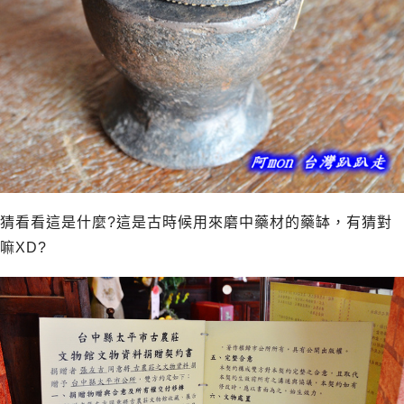
猜看看這是什麼?這是古時候用來磨中藥材的藥缽，有猜對
嘛XD?