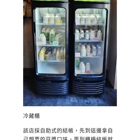
冷藏櫃
該店採自助式的結帳，先到這邊拿自
己想要的豆漿口味，再到櫃檯結帳就