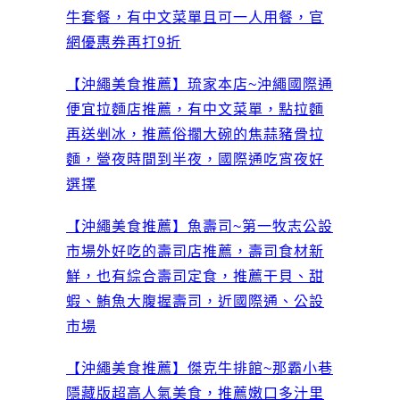
牛套餐，有中文菜單且可一人用餐，官
網優惠券再打9折
【沖繩美食推薦】琉家本店~沖繩國際通
便宜拉麵店推薦，有中文菜單，點拉麵
再送剉冰，推薦俗擱大碗的焦蒜豬骨拉
麵，營夜時間到半夜，國際通吃宵夜好
選擇
【沖繩美食推薦】魚壽司~第一牧志公設
市場外好吃的壽司店推薦，壽司食材新
鮮，也有綜合壽司定食，推薦干貝、甜
蝦、鮪魚大腹握壽司，近國際通、公設
市場
【沖繩美食推薦】傑克牛排館~那霸小巷
隱藏版超高人氣美食，推薦嫩口多汁里