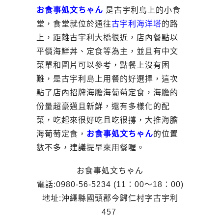
お食事処文ちゃん
是古宇利島上的小食
堂，食堂就位於通往
古宇利海洋塔
的路
上，距離古宇利大橋很近，店內餐點以
平價海鮮丼、定食等為主，並且有中文
菜單和圖片可以參考，點餐上沒有困
難，是古宇利島上用餐的好選擇，這次
點了店內招牌海膽海葡萄定食，海膽的
份量超豪邁且新鮮，還有多樣化的配
菜，吃起來很好吃且吃很撐，大推海膽
海葡萄定食，
お食事処文ちゃん
的位置
數不多，建議提早來用餐喔。
お食事処文ちゃん
電話:0980-56-5234 (11：00～18：00)
地址:沖繩縣國頭郡今歸仁村字古宇利
457