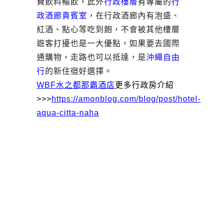
費飲料暢飲，此外
行政樓層
有專屬的
行
政酒廊貴賓室
，在行政酒廊內有泡盛、
紅酒、點心等吃到飽，不會被其他樓層
遊客打擾也是一大優點，如果要去國際
通購物，走路也可以抵達，是
沖繩自由
行
的新住宿好選擇。
WBF水之都那霸酒店
更多行政房介紹
>>>
https://amonblog.com/blog/post/hotel-
aqua-citta-naha