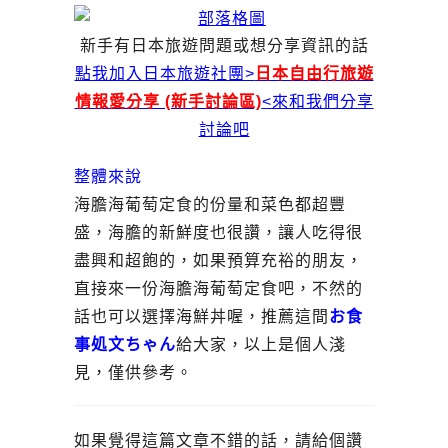
新手有日本旅遊問題或想分享資訊的話
點我加入日本旅遊社團>
日本自由行旅遊
情報愛分享 (新手討論區)
<來和我們分享
討論吧
整體來說
海膽海葡萄定食的份量和菜色都超豐
盛，海膽的新鮮度也很讚，讓人吃得很
盡興和超飽的，如果預算充裕的朋友，
直接來一份海膽海葡萄定食吧，不然的
話也可以選擇海鮮丼喔，推薦這間
お食
事処文ちゃん
給大家，以上是個人淺
見，僅供參考。
如果覺得這篇文章不錯的話，請給個讚