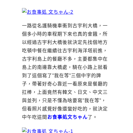
一路從名護騎機車衝到古宇利大橋，一
個多小時的車程期下來也真的會餓，所
以經過古宇利大橋後就決定先找個地方
吃頓中餐在繼續往古宇利海洋塔前進，
古宇利島上的餐廳不多，主要都集中在
島上的南邊靠大橋處，騎在小路上就看
到了這個寫了”我在等”三個中字的牌
子，帶著好奇心靠近一看原來是餐廳的
扛棒，上面竟然有韓文、日文、中文三
與並列，只是不懂為啥要寫”我在等”，
但看照片感覺好像還蠻好吃的，就決定
中午吃這間
お食事処文ちゃん
了。