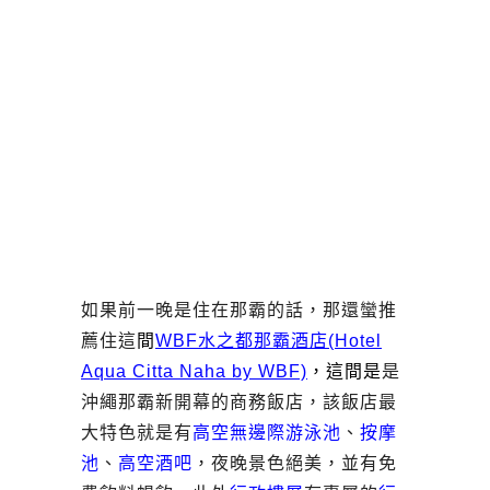
如果前一晚是住在那霸的話，那還蠻推
薦住這
間
WBF水之都那霸酒店(Hotel
Aqua Citta Naha by WBF)
，這間是
是
沖繩那霸新開幕的商務飯店，該飯店最
大特色就是有
高空無邊際游泳池
、
按摩
池
、
高空酒吧
，夜晚景色絕美，並有免