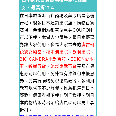
日本商家百貨賣場租車購物優惠
券，最高折17%
在日本旅遊逛百貨商場及藥妝店是必備
行程，很多日本連鎖藥妝店、購物百貨
商場、免稅網站都有優惠券COUPON
可以下載，本懶人包蒐集大量日本優惠
券讓大家使用，像是大家常去的
唐吉軻
德驚安殿堂
、
松本清藥妝
、
鶴羽藥妝
、
BIC CAMERA電器百貨
、
EDION愛電
王
、
近鐵百貨
、
池袋東武百貨
等都有優
惠券可以使用，另外還有沖繩租車優惠
券、完美行購物免稅優惠碼等，多利用
就可以省下不少旅費，推薦把這篇日本
藥妝店優惠券都下載存到手機裡，到日
本購物結帳時出示給店員就可以馬上享
折扣。