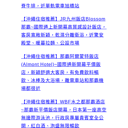
脊牛排，近單軌電車旭橋站
【沖繩住宿推薦】JR九州飯店Blossom
那霸~國際通上新開幕高質感設計飯店，
客房寬敞新穎，乾濕分離衛浴，近驚安
殿堂、暖暮拉麵、公設市場
【沖繩住宿推薦】那霸阿爾蒙特飯店
(Almont Hotel)~國際通新開幕平價飯
店，新穎舒適大客房，有免費飲料暢
飲、冰棒及大浴場，離電車站和那霸機
場都很近
【沖繩住宿推薦】WBF水之都那霸酒店
~那霸新平價飯店開幕，日本第一座高空
無邊際游泳池，行政房專屬貴賓室全公
開，紅白酒、泡盛無限暢飲