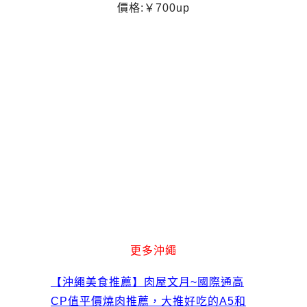
價格:￥700up
更多沖繩
【沖繩美食推薦】肉屋文月~國際通高
CP值平價燒肉推薦，大推好吃的A5和