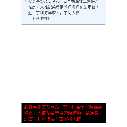
お食事処文ちゃん ~古宇利島便宜海鮮丼
推薦，大推配菜豐盛的海膽海葡萄定食，
近古宇利海洋塔、古宇利大橋
延伸閱讀
お食事処文ちゃん ~古宇利島便宜海鮮丼
推薦，大推配菜豐盛的海膽海葡萄定食，
近古宇利海洋塔、古宇利大橋