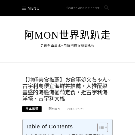
Skip
MENU
to
content
阿MON世界趴趴走
走遍千山萬水~用快門捕捉瞬間永恆
【沖繩美食推薦】お食事処文ちゃん~
古宇利島便宜海鮮丼推薦，大推配菜
豐盛的海膽海葡萄定食，近古宇利海
洋塔、古宇利大橋
日本旅遊
阿MON
2018-07-21
Table of Contents