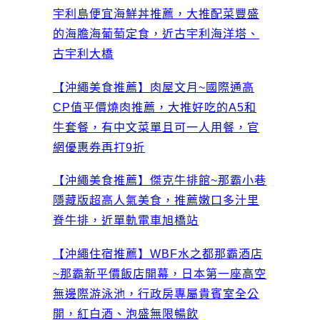
宇利島便宜海鮮丼推薦，大推配菜豐盛
的海膽海葡萄定食，近古宇利海洋塔、
古宇利大橋
【沖繩美食推薦】肉屋文月~國際通高
CP值平價燒肉推薦，大推好吃的A5和
牛套餐，有中文菜單且可一人用餐，官
網優惠券再打9折
【沖繩美食推薦】傑克牛排館~那霸小巷
隱藏版超高人氣美食，推薦嫩口多汁里
脊牛排，近單軌電車旭橋站
【沖繩住宿推薦】WBF水之都那霸酒店
~那霸新平價飯店開幕，日本第一座高空
無邊際游泳池，行政房專屬貴賓室全公
開，紅白酒、泡盛無限暢飲