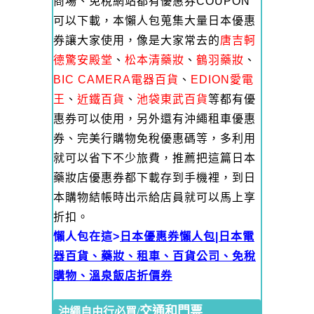
商場、免稅網站都有優惠券COUPON
可以下載，本懶人包蒐集大量日本優惠
券讓大家使用，像是大家常去的
唐吉軻
德驚安殿堂
、
松本清藥妝
、
鶴羽藥妝
、
BIC CAMERA電器百貨
、
EDION愛電
王
、
近鐵百貨
、
池袋東武百貨
等都有優
惠券可以使用，另外還有沖繩租車優惠
券、完美行購物免稅優惠碼等，多利用
就可以省下不少旅費，推薦把這篇日本
藥妝店優惠券都下載存到手機裡，到日
本購物結帳時出示給店員就可以馬上享
折扣。
懶人包在這>
日本優惠券懶人包|日本電
器百貨、藥妝、租車、百貨公司、免稅
購物、溫泉飯店折價券
交通和門票
沖繩自由行必買/