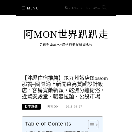
Skip
MENU
to
content
阿MON世界趴趴走
走遍千山萬水~用快門捕捉瞬間永恆
【沖繩住宿推薦】JR九州飯店Blossom
那霸~國際通上新開幕高質感設計飯
店，客房寬敞新穎，乾濕分離衛浴，
近驚安殿堂、暖暮拉麵、公設市場
日本旅遊
阿MON
2018-03-27
Table of Contents