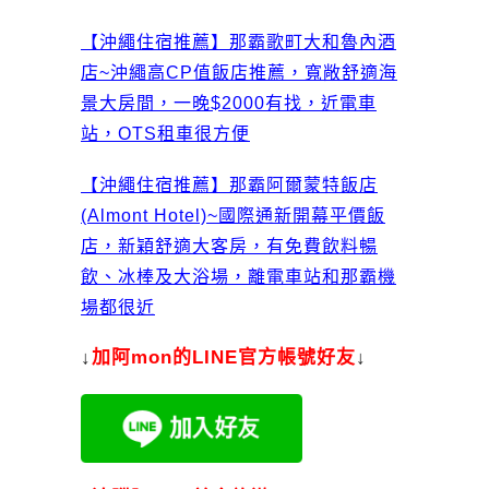
【沖繩住宿推薦】那霸歌町大和魯內酒
店~沖繩高CP值飯店推薦，寬敞舒適海
景大房間，一晚$2000有找，近電車
站，OTS租車很方便
【沖繩住宿推薦】那霸阿爾蒙特飯店
(Almont Hotel)~國際通新開幕平價飯
店，新穎舒適大客房，有免費飲料暢
飲、冰棒及大浴場，離電車站和那霸機
場都很近
↓
加
阿mon的LINE官方帳號好友
↓