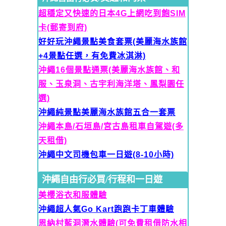
超穩定又快速的日本4G上網吃到飽SIM
卡(郵寄到府)
好好玩沖繩景點美食套票(美麗海水族館
+4景點任選，有免費冰淇淋)
沖繩16個景點通票(美麗海水族館、和
服、玉泉洞、古宇利海洋塔、鳳梨園任
選)
沖繩純景點美麗海水族館五合一套票
沖繩本島/石垣島/宮古島租車自駕遊(多
天租借)
沖繩中文司機包車一日遊(8-10小時)
沖繩自由行必買/行程和一日遊
美櫻浴衣和服體驗
沖繩超人氣Go Kart跑跑卡丁車體驗
恩納村藍洞潛水體驗(可免費租借防水相