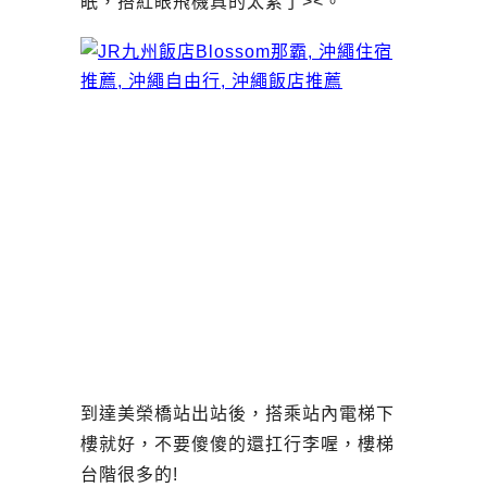
眠，搭紅眼飛機真的太累了><。
到達美榮橋站出站後，搭乘站內電梯下
樓就好，不要傻傻的還扛行李喔，樓梯
台階很多的!