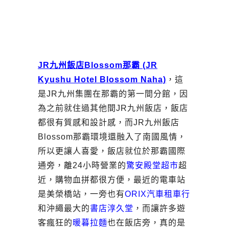
JR九州飯店Blossom那霸 (JR
Kyushu Hotel Blossom Naha)
，這
是JR九州集團在那霸的第一間分館，因
為之前就住過其他間JR九州飯店，飯店
都很有質感和設計感，而JR九州飯店
Blossom那霸環境還融入了南國風情，
所以更讓人喜愛，飯店就位於那霸國際
通旁，離24小時營業的
驚安殿堂超市
超
近，購物血拼都很方便，最近的電車站
是美榮橋站，一旁也有
ORIX汽車租車行
和沖繩最大的
書店淳久堂
，而讓許多遊
客瘋狂的
暖暮拉麵
也在飯店旁，真的是