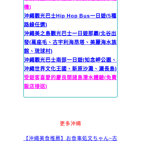
機)
沖繩觀光巴士Hip Hop Bus一日遊(5種
路線任選)
沖繩美之島觀光巴士一日遊那霸/北谷出
發(萬座毛、古宇利海昂塔、美麗海水族
館、琉球村)
沖繩觀光巴士南部一日遊(知念岬公園、
沖繩世界文化王國、新原沙灘、瀨長島)
受遊客喜愛的慶良間諸島潛水體驗(免費
飯店接送)
更多沖繩
【沖繩美食推薦】お食事処文ちゃん~古