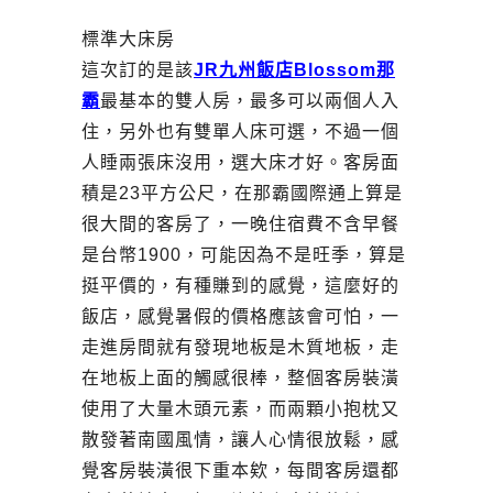
標準大床房
這次訂的是該
JR九州飯店Blossom那
霸
最基本的雙人房，最多可以兩個人入
住，另外也有雙單人床可選，不過一個
人睡兩張床沒用，選大床才好。客房面
積是23平方公尺，在那霸國際通上算是
很大間的客房了，一晚住宿費不含早餐
是台幣1900，可能因為不是旺季，算是
挺平價的，有種賺到的感覺，這麼好的
飯店，感覺暑假的價格應該會可怕，一
走進房間就有發現地板是木質地板，走
在地板上面的觸感很棒，整個客房裝潢
使用了大量木頭元素，而兩顆小抱枕又
散發著南國風情，讓人心情很放鬆，感
覺客房裝潢很下重本欸，每間客房還都