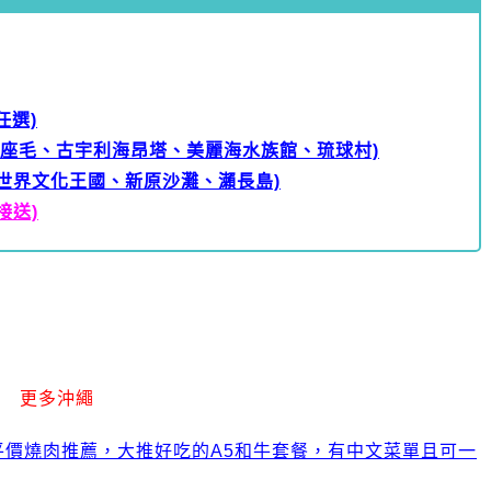
任選)
萬座毛、古宇利海昂塔、美麗海水族館、琉球村)
世界文化王國、新原沙灘、瀨長島)
接送)
更多沖繩
平價燒肉推薦，大推好吃的A5和牛套餐，有中文菜單且可一