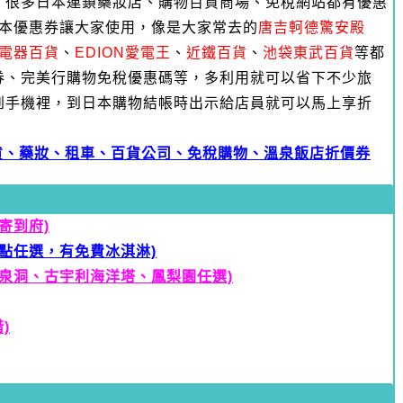
，很多日本連鎖藥妝店、購物百貨商場、免稅網站都有優惠
日本優惠券讓大家使用，像是大家常去的
唐吉軻德驚安殿
RA電器百貨
、
EDION愛電王
、
近鐵百貨
、
池袋東武百貨
等都
券、完美行購物免稅優惠碼等，多利用就可以省下不少旅
到手機裡，到日本購物結帳時出示給店員就可以馬上享折
貨、藥妝、租車、百貨公司、免稅購物、溫泉飯店折價券
寄到府)
點任選，有免費冰淇淋)
玉泉洞、古宇利海洋塔、鳳梨園任選)
)