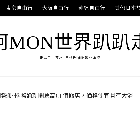
東京自由行
大阪自由行
沖繩自由行
其他日本
阿MON世界趴趴
走遍千山萬水~用快門捕捉瞬間永恆
tel那霸國際通~國際通新開幕高CP值飯店，價格便宜且有大浴