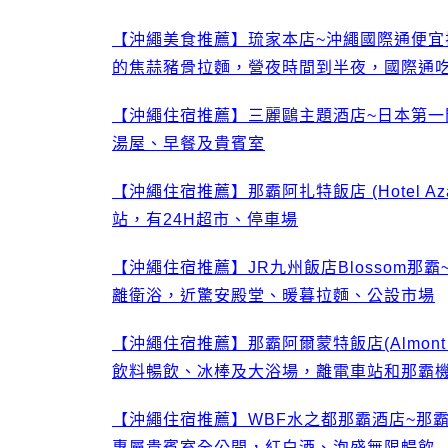
【沖繩美食推薦】琉家本店~沖繩國際通便
的焦蒜豬骨拉麵，營夜時間到半夜，國際通
【沖繩住宿推薦】三麗鷗主題酒店~日本第
湯屋、早餐及貴賓室
【沖繩住宿推薦】那霸阿扎特飯店 (Hotel A
站，有24H超市、停車場
【沖繩住宿推薦】JR九州飯店Blossom
離衛浴，近驚安殿堂、暖暮拉麵、公設市場
【沖繩住宿推薦】那霸阿爾蒙特飯店(Almont
飲料暢飲、冰棒及大浴場，離電車站和那霸
【沖繩住宿推薦】WBF水之都那霸酒店~那
專屬貴賓室全公開，紅白酒、泡盛無限暢飲