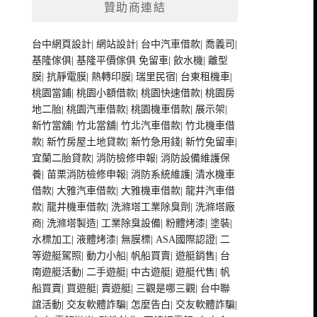
贊助商連結
台中網頁設計
|
網站設計
|
台中汽車借款
|
喬義司
|
基隆傢俱
|
基隆平價傢俱
免留車
|
飲水機
|
離型
膜
|
抗靜電膜
|
熱轉印膜
|
瑞里民宿
|
台東租機車
|
桃園當鋪
|
桃園小額借款
|
桃園快速借款
|
桃園房
地二胎
|
桃園汽車借款
|
桃園機車借款
|
展示架
|
新竹當舖
|
竹北當舖
|
竹北汽車借款
|
竹北機車借
款
|
新竹房屋土地貸款
|
新竹急用錢
|
新竹免留車
|
宜蘭二胎貸款
|
消防檢修申報
|
消防設備維護保
養
|
苗栗消防檢修申報
|
消防系統維護
|
清水機車
借款
|
大雅汽車借款
|
大雅機車借款
|
龍井汽車借
款
|
龍井機車借款
|
洗滌塔工業除臭劑
|
洗滌塔廠
商
|
洗滌塔製造
|
工業除臭設備
|
粉體烤漆
|
塗裝
|
水標加工
|
液體烤漆
|
無膜標
|
ASA國際認證
|
二
等遊艇駕照
|
動力小船
|
帆船買賣
|
遊艇銷售
|
台
南遊艇活動
|
二手遊艇
|
中古遊艇
|
遊艇代售
|
帆
船買賣
|
買遊艇
|
賣遊艇
|
三觀是哪三觀
|
台中聯
誼活動
|
交友軟體詐騙
|
怎麼告白
|
交友軟體詐騙
|