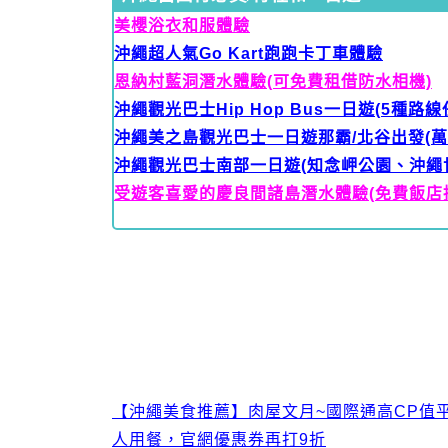
美櫻浴衣和服體驗
沖繩超人氣Go Kart跑跑卡丁車體驗
恩納村藍洞潛水體驗(可免費租借防水相機)
沖繩觀光巴士Hip Hop Bus一日遊(5種路線
沖繩美之島觀光巴士一日遊那霸/北谷出發(
沖繩觀光巴士南部一日遊(知念岬公園、沖繩
受遊客喜愛的慶良間諸島潛水體驗(免費飯店
【沖繩美食推薦】肉屋文月~國際通高CP值
人用餐，官網優惠券再打9折