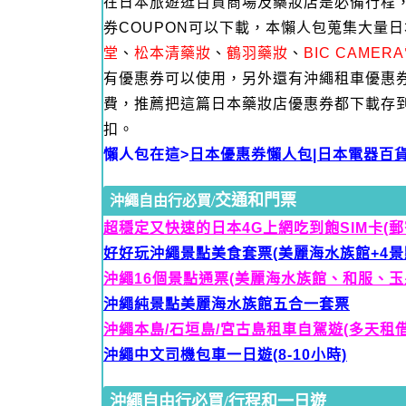
在日本旅遊逛百貨商場及藥妝店是必備行程
券COUPON可以下載，本懶人包蒐集大量
堂
、
松本清藥妝
、
鶴羽藥妝
、
BIC CAME
有優惠券可以使用，另外還有沖繩租車優惠
費，推薦把這篇日本藥妝店優惠券都下載存
扣。
懶人包在這>
日本優惠券懶人包|日本電器百
交通和門票
沖繩自由行必買/
超穩定又快速的日本4G上網吃到飽SIM卡(郵
好好玩沖繩景點美食套票(美麗海水族館+4景
沖繩16個景點通票(美麗海水族館、和服、
沖繩純景點美麗海水族館五合一套票
沖繩本島/石垣島/宮古島租車自駕遊(多天租借
沖繩中文司機包車一日遊(8-10小時)
沖繩自由行必買/行程和一日遊