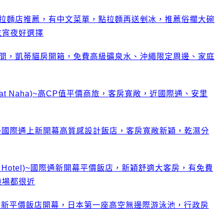
宜拉麵店推薦，有中文菜單，點拉麵再送剉冰，推薦俗擱大碗
吃宵夜好選擇
一間，凱蒂貓房開箱，免費高級礦泉水、沖繩限定周邊、家庭
zat Naha)~高CP值平價商旅，客房寬敞，近國際通、安里
那霸~國際通上新開幕高質感設計飯店，客房寬敞新穎，乾濕分
 Hotel)~國際通新開幕平價飯店，新穎舒適大客房，有免費
機場都很近
霸新平價飯店開幕，日本第一座高空無邊際游泳池，行政房