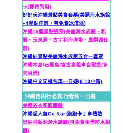
卡(郵寄到府)
好好玩沖繩景點美食套票(美麗海水族館
+4景點任選，有免費冰淇淋)
沖繩16個景點通票(美麗海水族館、和
服、玉泉洞、古宇利海洋塔、鳳梨園任
選)
沖繩純景點美麗海水族館五合一套票
沖繩本島/石垣島/宮古島租車自駕遊(多
天租借)
沖繩中文司機包車一日遊(8-10小時)
沖繩自由行必買/行程和一日遊
美櫻浴衣和服體驗
沖繩超人氣Go Kart跑跑卡丁車體驗
恩納村藍洞潛水體驗(可免費租借防水相
機)