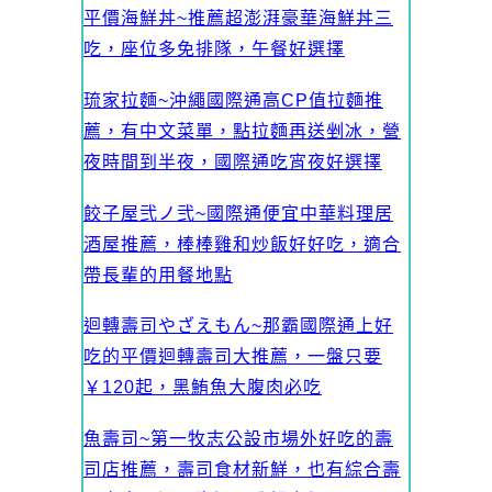
平價海鮮丼~推薦超澎湃豪華海鮮丼三
吃，座位多免排隊，午餐好選擇
琉家拉麵~沖繩國際通高CP值拉麵推
薦，有中文菜單，點拉麵再送剉冰，營
夜時間到半夜，國際通吃宵夜好選擇
餃子屋弐ノ弐~國際通便宜中華料理居
酒屋推薦，棒棒雞和炒飯好好吃，適合
帶長輩的用餐地點
迴轉壽司やざえもん~那霸國際通上好
吃的平價迴轉壽司大推薦，一盤只要
￥120起，黑鮪魚大腹肉必吃
魚壽司~第一牧志公設市場外好吃的壽
司店推薦，壽司食材新鮮，也有綜合壽