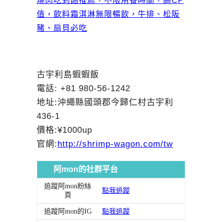
燒肉吃到飽推薦，不限用餐時間，高CP
值，飲料霜淇淋無限暢飲，牛排、松阪
豬、扇貝必吃
古宇利島蝦蝦飯
電話: +81 980-56-1242
地址:沖繩縣國頭郡今歸仁村古宇利
436-1
價格:¥1000up
官網:
http://shrimp-wagon.com/tw
阿mon的社群平台
追蹤阿mon粉絲
點我追蹤
頁
追蹤阿mon的IG
點我追蹤