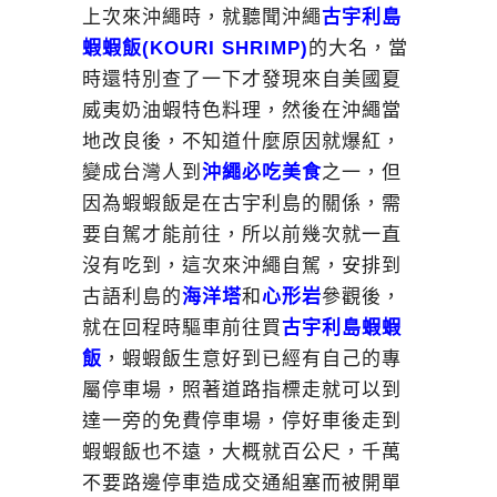
上次來沖繩時，就聽聞沖繩
古宇利島
蝦蝦飯(KOURI SHRIMP)
的大名，當
時還特別查了一下才發現來自美國夏
威夷奶油蝦特色料理，然後在沖繩當
地改良後，不知道什麼原因就爆紅，
變成台灣人到
沖繩必吃美食
之一，但
因為蝦蝦飯是在古宇利島的關係，需
要自駕才能前往，所以前幾次就一直
沒有吃到，這次來沖繩自駕，安排到
古語利島的
海洋塔
和
心形岩
參觀後，
就在回程時驅車前往買
古宇利島蝦蝦
飯
，蝦蝦飯生意好到已經有自己的專
屬停車場，照著道路指標走就可以到
達一旁的免費停車場，停好車後走到
蝦蝦飯也不遠，大概就百公尺，千萬
不要路邊停車造成交通組塞而被開單