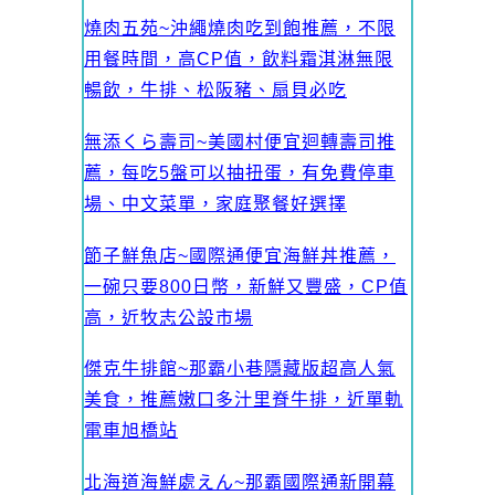
燒肉五苑~沖繩燒肉吃到飽推薦，不限
用餐時間，高CP值，飲料霜淇淋無限
暢飲，牛排、松阪豬、扇貝必吃
無添くら壽司~美國村便宜迴轉壽司推
薦，每吃5盤可以抽扭蛋，有免費停車
場、中文菜單，家庭聚餐好選擇
節子鮮魚店~國際通便宜海鮮丼推薦，
一碗只要800日幣，新鮮又豐盛，CP值
高，近牧志公設市場
傑克牛排館~那霸小巷隱藏版超高人氣
美食，推薦嫩口多汁里脊牛排，近單軌
電車旭橋站
北海道海鮮處えん~那霸國際通新開幕