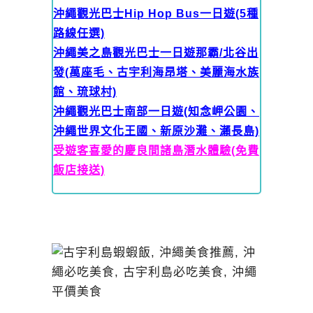
沖繩觀光巴士Hip Hop Bus一日遊(5種
路線任選)
沖繩美之島觀光巴士一日遊那霸/北谷出
發(萬座毛、古宇利海昂塔、美麗海水族
館、琉球村)
沖繩觀光巴士南部一日遊(知念岬公園、
沖繩世界文化王國、新原沙灘、瀨長島)
受遊客喜愛的慶良間諸島潛水體驗(免費
飯店接送)