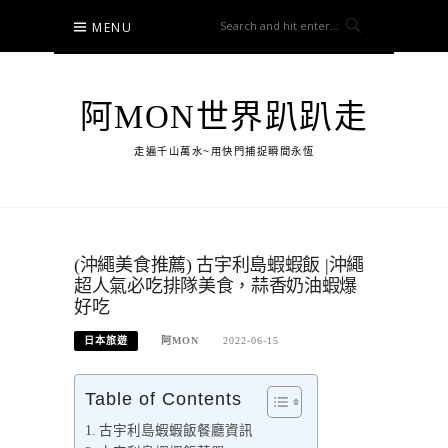
Skip
MENU
to
content
阿MON世界趴趴走
走遍千山萬水~用快門捕捉瞬間永恆
(沖繩美食推薦) 古宇利島蝦蝦飯 |沖繩
超人氣必吃排隊美食，蒜香奶油蝦爆
好吃
日本旅遊
阿MON
2022-06-15
Table of Contents
古宇利島蝦蝦飯餐廳資訊