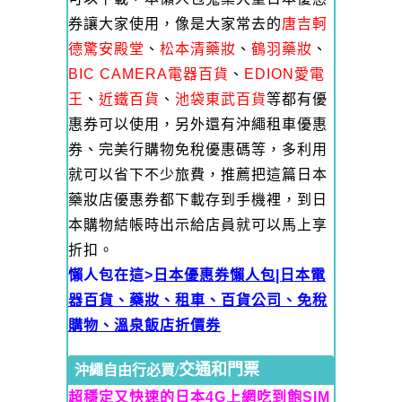
券讓大家使用，像是大家常去的
唐吉軻
德驚安殿堂
、
松本清藥妝
、
鶴羽藥妝
、
BIC CAMERA電器百貨
、
EDION愛電
王
、
近鐵百貨
、
池袋東武百貨
等都有優
惠券可以使用，另外還有沖繩租車優惠
券、完美行購物免稅優惠碼等，多利用
就可以省下不少旅費，推薦把這篇日本
藥妝店優惠券都下載存到手機裡，到日
本購物結帳時出示給店員就可以馬上享
折扣。
懶人包在這>
日本優惠券懶人包|日本電
器百貨、藥妝、租車、百貨公司、免稅
購物、溫泉飯店折價券
交通和門票
沖繩自由行必買/
超穩定又快速的日本4G上網吃到飽SIM