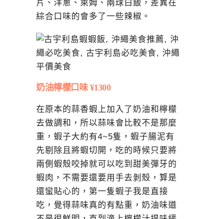
片、洋蔥、萊姆、兩球白飯，差異在
綜合口味的會多了一些辣椒。
奶油檸檬口味 ¥1300
在原本的蒜香蝦上加入了奶油和檸檬
去做調和，所以蒜味會比較不是那麼
重，蝦子大約有4~5隻，蝦子腸泥有
先剔除且將蝦切開，吃的時候只要將
兩側蝦殼咬掉就可以吃到甜美彈牙的
蝦肉，不需要還要用手去剝殼，算是
還蠻貼心的，第一隻蝦子我是直接
吃，覺得蒜味真的有點重，奶油味道
不是很鮮明，直到滴上檸檬汁提味緩