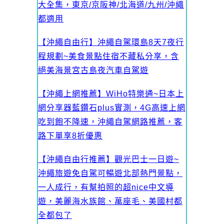
大全集，東京/京阪神/北海道/九州/沖繩
都適用
【沖繩自由行】沖繩自駕環島8天7夜行
程規劃~美食景點住宿不藏私分享，含
絕美海景宮古島夜汽車自駕遊
【沖繩上網推薦】WiHo特樂通~日本上
網分享器藍鑽石plus實測，4G高速上網
吃到飽不降速，沖繩自駕網路推薦，客
路下單享8折優惠
【沖繩自由行推薦】觀光巴士一日遊~
沖繩旅
遊免自駕可暢遊北部熱門景點，
一人成行，有幫拍照的超nice中文導
遊，美麗海水族館、萬座毛、美國村都
全都包了