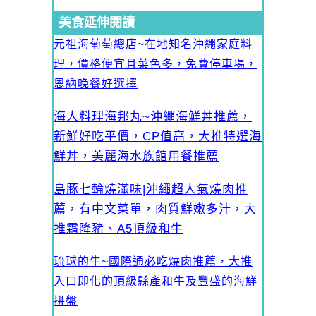
美食延伸閱讀
元祖海葡萄總店~在地知名沖繩家庭料
理，價格便宜且菜色多，免費停車場，
恩納晚餐好選擇
海人料理海邦丸~沖繩海鮮丼推薦，
新鮮好吃平價，CP值高，大推特選海
鮮丼，美麗海水族館用餐推薦
島豚七輪燒滿味|沖繩超人氣燒肉推
薦，有中文菜單，肉質鮮嫩多汁，大
推霜降豬、A5頂級和牛
琉球的牛~國際通必吃燒肉推薦，大推
入口即化的頂級縣產和牛及豐盛的海鮮
拼盤