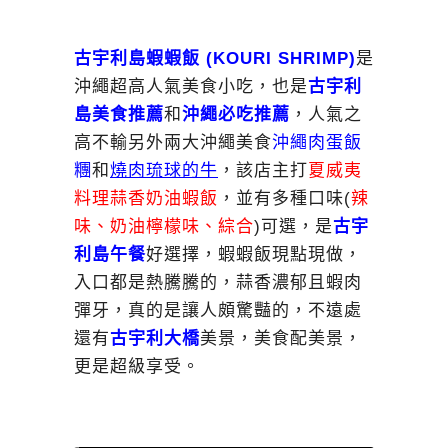
古宇利島蝦蝦飯 (KOURI SHRIMP)
是
沖繩超高人氣美食小吃，也是
古宇利
島美食推薦
和
沖繩必吃推薦
，人氣之
高不輸另外兩大沖繩美食
沖繩肉蛋飯
糰
和
燒肉琉球的牛
，該店主打
夏威夷
料理蒜香奶油蝦飯
，並有多種口味(
辣
味、奶油檸檬味、綜合
)可選，是
古宇
利島午餐
好選擇，蝦蝦飯現點現做，
入口都是熱騰騰的，蒜香濃郁且蝦肉
彈牙，真的是讓人頗驚豔的，不遠處
還有
古宇利大橋
美景，美食配美景，
更是超級享受。