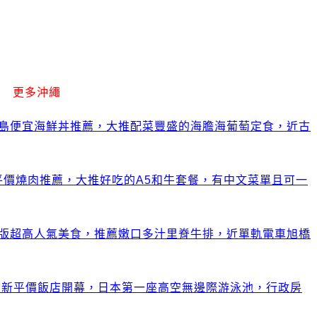
更多沖繩
利島便宜海鮮丼推薦，大推配菜豐盛的海膽海葡萄定食，近古
平價燒肉推薦，大推好吃的A5和牛套餐，有中文菜單且可一
藏版超高人氣美食，推薦嫩口多汁里脊牛排，近單軌電車旭橋
霸新平價飯店開幕，日本第一座高空無邊際游泳池，行政房