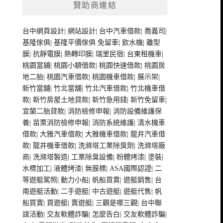
贊助商連結
台中網頁設計
|
網站設計
|
台中汽車借款
|
喬義司
|
基隆傢俱
|
基隆平價傢俱
免留車
|
飲水機
|
離型
膜
|
抗靜電膜
|
熱轉印膜
|
瑞里民宿
|
台東租機車
|
桃園當鋪
|
桃園小額借款
|
桃園快速借款
|
桃園房
地二胎
|
桃園汽車借款
|
桃園機車借款
|
展示架
|
新竹當舖
|
竹北當舖
|
竹北汽車借款
|
竹北機車借
款
|
新竹房屋土地貸款
|
新竹急用錢
|
新竹免留車
|
宜蘭二胎貸款
|
消防檢修申報
|
消防設備維護保
養
|
苗栗消防檢修申報
|
消防系統維護
|
清水機車
借款
|
大雅汽車借款
|
大雅機車借款
|
龍井汽車借
款
|
龍井機車借款
|
洗滌塔工業除臭劑
|
洗滌塔廠
商
|
洗滌塔製造
|
工業除臭設備
|
粉體烤漆
|
塗裝
|
水標加工
|
液體烤漆
|
無膜標
|
ASA國際認證
|
二
等遊艇駕照
|
動力小船
|
帆船買賣
|
遊艇銷售
|
台
南遊艇活動
|
二手遊艇
|
中古遊艇
|
遊艇代售
|
帆
船買賣
|
買遊艇
|
賣遊艇
|
三觀是哪三觀
|
台中聯
誼活動
|
交友軟體詐騙
|
怎麼告白
|
交友軟體詐騙
|