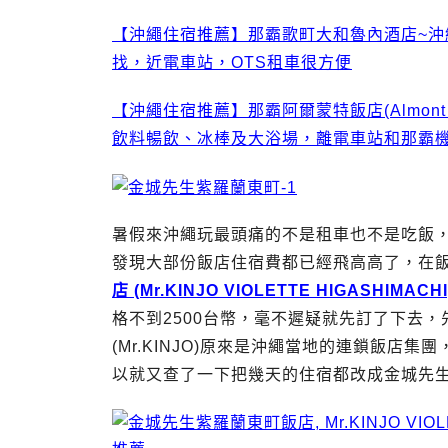
【沖繩住宿推薦】那霸歌町大和魯內酒店~沖繩
找，近電車站，OTS租車很方便
【沖繩住宿推薦】那霸阿爾蒙特飯店(Almont
飲料暢飲、冰棒及大浴場，離電車站和那霸
暑假來沖繩玩最頭痛的不是租車也不是吃飯，
發現大部份飯店住宿費都已經飛高高了，在
店 (Mr.KINJO VIOLETTE HIGASHIMACHI
格不到2500台幣，毫不遲疑就先訂了下去
(Mr.KINJO)原來是沖繩當地的連鎖飯
以就又查了一下把幾天的住宿都改成金城先生