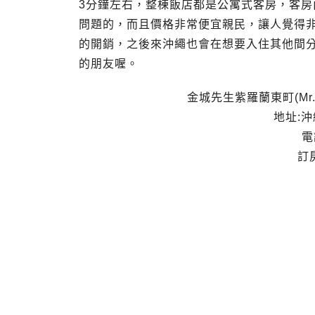
3分鐘左右，整棟飯店都是公寓式客房，客
問題的，而且價格非常便宜親民，讓人覺得
的開銷，之後來沖繩也會在想要入住其他間
的朋友喔。
金城先生紫羅蘭東町(Mr.KI
地址:沖
電
訂