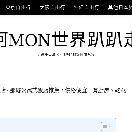
東京自由行
大阪自由行
沖繩自由行
其他日本
阿MON世界趴趴
走遍千山萬水~用快門捕捉瞬間永恆
店~ 那霸公寓式飯店推薦，價格便宜，有廚房、乾濕