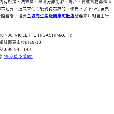
房內有廚房、洗衣機、單濕分離衛浴、陽台，要煮食物都是沒
非常划算，這次來住完後覺得超讚的，也省下了不少住宿費
分館看看，推薦
金城先生紫羅蘭東町飯店
給要來沖繩自由行
NJO VIOLETTE HIGASHIMACHI)
繩縣那覇市東町19-13
話:098-943-143
房:
(查空房及房價)