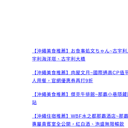
【沖繩美食推薦】お食事処文ちゃん~古宇
宇利海洋塔、古宇利大橋
【沖繩美食推薦】肉屋文月~國際通高CP值
人用餐，官網優惠券再打9折
【沖繩美食推薦】傑克牛排館~那霸小巷隱
站
【沖繩住宿推薦】WBF水之都那霸酒店~那
專屬貴賓室全公開，紅白酒、泡盛無限暢飲