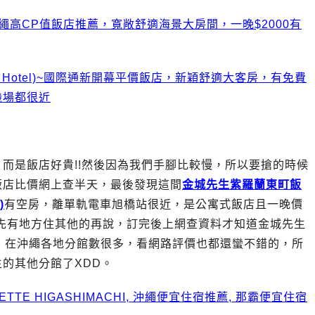
高CP值飯店推薦，寬敞舒適海景大房間，一晚$2000有
 Hotel)~國際通新開幕平價飯店，新穎舒適大客房，有免費
機場都很近
而是飯店好貴!!然後因為我們手腳比較慢，所以要搶的時候
飯店比價網上查半天，最後發現這間
金城先生紫羅蘭東町飯
)
有空房，離單軌電車旭橋站很近，是公寓式飯店且一晚價
，先有地方住其他的再說，訂完後上網查資料才知道金城先生
店集團，在沖繩各地分館數很多，看網路評價也都還蠻不錯的，所
的其他分館了XDD。