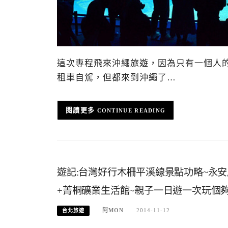
這次專程飛來沖繩旅遊，因為只有一個人
租車自駕，但都來到沖繩了…
CONTINUE READING
遊記:台灣好行木柵平溪線景點功略~永安
+菁桐礦業生活館~親子一日遊一次玩個
阿MON
2014-11-12
台北旅遊