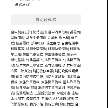
高粱酒 (2)
贊助商連結
台中網頁設計
|
網站設計
|
台中汽車借款
|
喬義司
|
基隆傢俱
|
基隆平價傢俱
免留車
|
飲水機
|
離型
膜
|
抗靜電膜
|
熱轉印膜
|
瑞里民宿
|
台東租機車
|
桃園當鋪
|
桃園小額借款
|
桃園快速借款
|
桃園房
地二胎
|
桃園汽車借款
|
桃園機車借款
|
展示架
|
新竹當舖
|
竹北當舖
|
竹北汽車借款
|
竹北機車借
款
|
新竹房屋土地貸款
|
新竹急用錢
|
新竹免留車
|
宜蘭二胎貸款
|
消防檢修申報
|
消防設備維護保
養
|
苗栗消防檢修申報
|
消防系統維護
|
清水機車
借款
|
大雅汽車借款
|
大雅機車借款
|
龍井汽車借
款
|
龍井機車借款
|
洗滌塔工業除臭劑
|
洗滌塔廠
商
|
洗滌塔製造
|
工業除臭設備
|
粉體烤漆
|
塗裝
|
水標加工
|
液體烤漆
|
無膜標
|
ASA國際認證
|
二
等遊艇駕照
|
動力小船
|
帆船買賣
|
遊艇銷售
|
台