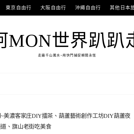
東京自由行
大阪自由行
沖繩自由行
其他日本
阿MON世界趴趴
走遍千山萬水~用快門捕捉瞬間永恆
美濃客家庄DIY擂茶、葫蘆藝術創作工坊DIY葫蘆夜
隧道、旗山老街吃美食