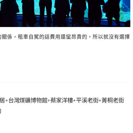
的關係，租車自駕的話費用還蠻昂貴的，所以就沒有選擇
居+台灣煤礦博物館+蔡家洋樓+平溪老街+菁桐老街
夠