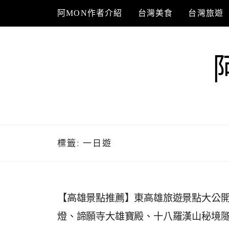
Skip
阿MON作者介紹
台灣美食
台灣旅遊
to
content
標籤:
一日遊
【高雄景點推薦】東高雄旅遊景點大公開~
燈、諦願寺大雄寶殿、十八羅漢山秘境