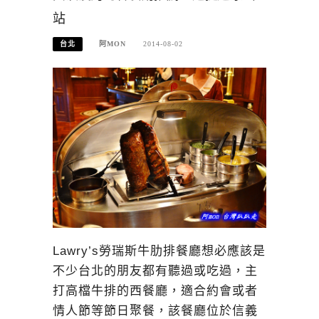
站
台北
阿MON
2014-08-02
Lawry’s勞瑞斯牛肋排餐廳想必應該是
不少台北的朋友都有聽過或吃過，主
打高檔牛排的西餐廳，適合約會或者
情人節等節日聚餐，該餐廳位於信義