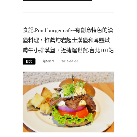
食記:Pond burger cafe~有創意特色的漢
堡料理，推薦熔岩起士漢堡和薄鹽嫩
肩牛小排漢堡，近捷運世貿/台北101站
台北
阿MON
2015-07-09