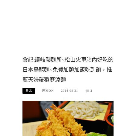
食記:讚岐製麵所~松山火車站內好吃的
日本烏龍麵~免費加麵加飯吃到飽，推
薦天婦羅稻庭涼麵
台北
阿MON
2014-08-21
2