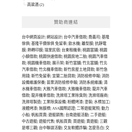
高粱酒 (2)
贊助商連結
台中網頁設計
|
網站設計
|
台中汽車借款
|
喬義司
|
基隆
傢俱
|
基隆平價傢俱
免留車
|
飲水機
|
離型膜
|
抗靜電
膜
|
熱轉印膜
|
瑞里民宿
|
台東租機車
|
桃園當鋪
|
桃園
小額借款
|
桃園快速借款
|
桃園房地二胎
|
桃園汽車借
款
|
桃園機車借款
|
展示架
|
新竹當舖
|
竹北當舖
|
竹北
汽車借款
|
竹北機車借款
|
新竹房屋土地貸款
|
新竹急
用錢
|
新竹免留車
|
宜蘭二胎貸款
|
消防檢修申報
|
消防
設備維護保養
|
苗栗消防檢修申報
|
消防系統維護
|
清
水機車借款
|
大雅汽車借款
|
大雅機車借款
|
龍井汽車
借款
|
龍井機車借款
|
洗滌塔工業除臭劑
|
洗滌塔廠商
|
洗滌塔製造
|
工業除臭設備
|
粉體烤漆
|
塗裝
|
水標加工
|
液體烤漆
|
無膜標
|
ASA國際認證
|
二等遊艇駕照
|
動力
小船
|
帆船買賣
|
遊艇銷售
|
台南遊艇活動
|
二手遊艇
|
中古遊艇
|
遊艇代售
|
帆船買賣
|
買遊艇
|
賣遊艇
|
三觀
是哪三觀
|
台中聯誼活動
|
交友軟體詐騙
|
怎麼告白
|
交