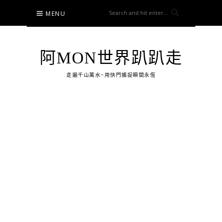
Skip
MENU
to
content
阿MON世界趴趴走
走遍千山萬水~用快門捕捉瞬間永恆