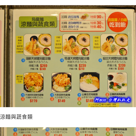
涼麵與蔬食類