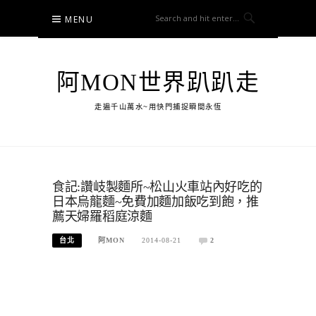
Skip
MENU
to
content
阿MON世界趴趴走
走遍千山萬水~用快門捕捉瞬間永恆
食記:讚岐製麵所~松山火車站內好吃的
日本烏龍麵~免費加麵加飯吃到飽，推
薦天婦羅稻庭涼麵
台北
阿MON
2014-08-21
2