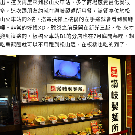
出。這次再度來到松山火車站，多了商場感覺變化就很
多，這次跟朋友約就在讚岐製麵所用餐，該餐廳位於松
山火車站的2樓，搭電扶梯上樓後的左手邊就會看到餐廳
哩。非常的好找XD，聽說之前是開在新光三越，後 來才
搬到這邊的，板橋火車站B1的分店也在7月底開幕哩，想
吃烏龍麵就可以不用跑到松山這，在板橋也吃的到了。