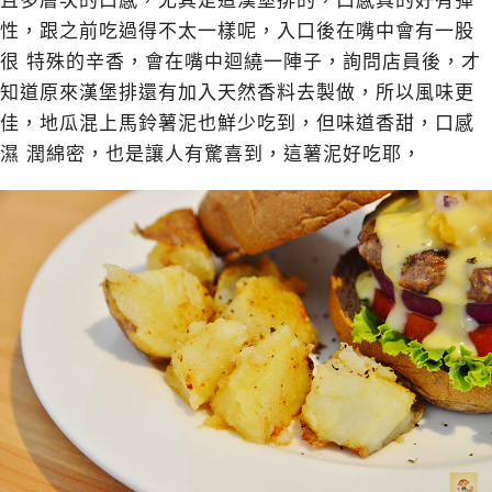
且多層次的口感，尤其是這漢堡排的，口感真的好有彈
性，跟之前吃過得不太一樣呢，入口後在嘴中會有一股
很 特殊的辛香，會在嘴中迴繞一陣子，詢問店員後，才
知道原來漢堡排還有加入天然香料去製做，所以風味更
佳，地瓜混上馬鈴薯泥也鮮少吃到，但味道香甜，口感
濕 潤綿密，也是讓人有驚喜到，這薯泥好吃耶，