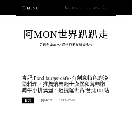
Skip
MENU
to
content
阿MON世界趴趴走
走遍千山萬水~用快門捕捉瞬間永恆
食記:Pond burger cafe~有創意特色的漢
堡料理，推薦熔岩起士漢堡和薄鹽嫩
肩牛小排漢堡，近捷運世貿/台北101站
台北
阿MON
2015-07-09