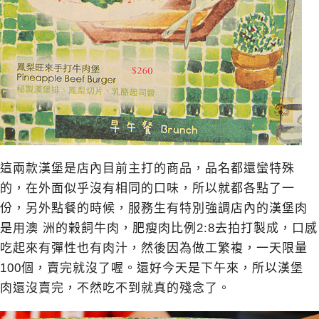
這兩款漢堡是店內目前主打的商品，品名都還蠻特殊
的，在外面似乎沒有相同的口味，所以就都各點了一
份，另外點餐的時候，服務生有特別強調店內的漢堡肉
是用澳 洲的榖飼牛肉，肥瘦肉比例2:8去拍打製成，口感
吃起來有彈性也有肉汁，然後因為做工繁複，一天限量
100個，賣完就沒了喔。還好今天是下午來，所以漢堡
肉還沒賣完，不然吃不到就真的殘念了。