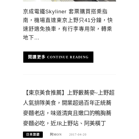
京成電鐵Skyliner 套票購買搭乘指
南，機場直達東京上野只41分鐘，快
速舒適免換車，有行李專用架，轉乘
地下…
CONTINUE READING
【東京美食推薦】上野藪蕎麥~上野超
人氣排隊美食，開業超過百年正統蕎
麥麵老店，味道清爽且嫩口的鴨胸蕎
麥麵必吃，近JR上野站、阿美橫丁
日本旅遊
阿MON
2017-04-20