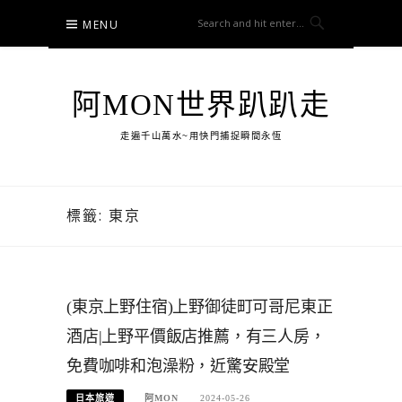
Skip
MENU
to
content
阿MON世界趴趴走
走遍千山萬水~用快門捕捉瞬間永恆
標籤:
東京
(東京上野住宿)上野御徒町可哥尼東正
酒店|上野平價飯店推薦，有三人房，
免費咖啡和泡澡粉，近驚安殿堂
日本旅遊
阿MON
2024-05-26