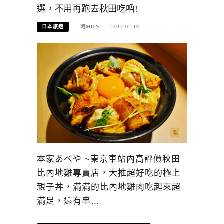
選，不用再跑去秋田吃嚕!
日本旅遊
阿MON
2017-02-19
本家あべや ~東京車站內高評價秋田
比內地雞專賣店，大推超好吃的極上
親子丼，滿滿的比內地雞肉吃起來超
滿足，還有串…