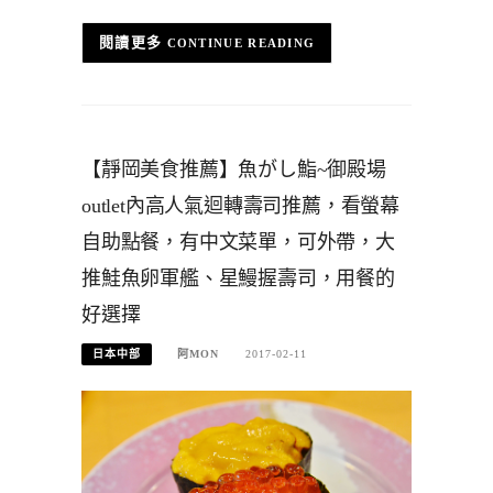
CONTINUE READING
【靜岡美食推薦】魚がし鮨~御殿場
outlet內高人氣迴轉壽司推薦，看螢幕
自助點餐，有中文菜單，可外帶，大
推鮭魚卵軍艦、星鰻握壽司，用餐的
好選擇
日本中部
阿MON
2017-02-11