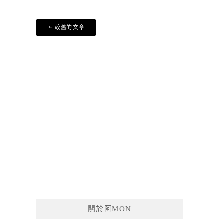
文
較舊的文章
章
導
覽
關於阿MON