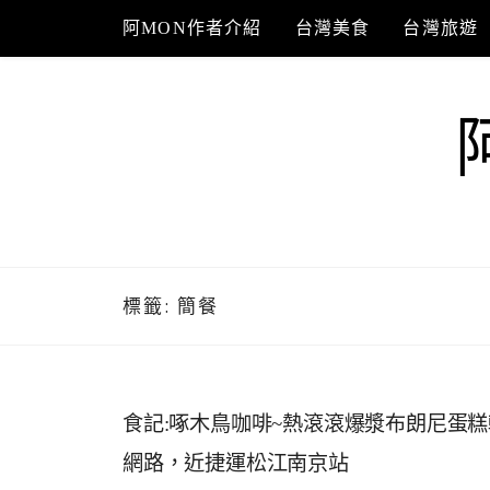
Skip
阿MON作者介紹
台灣美食
台灣旅遊
to
content
標籤:
簡餐
食記:啄木鳥咖啡~熱滾滾爆漿布朗尼蛋
網路，近捷運松江南京站