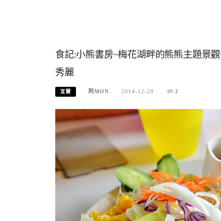
食記:小熊書房~梅花湖畔的熊熊主題景
秀麗
阿MON
2014-12-20
2
宜蘭