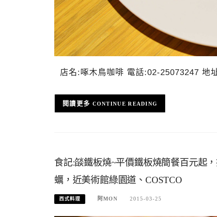
店名:啄木鳥咖啡 電話:02-25073247
CONTINUE READING
食記:燄鐵板燒~平價鐵板燒簡餐百元起
蠣，近美術館綠園道、COSTCO
阿MON
2015-03-25
西式料理