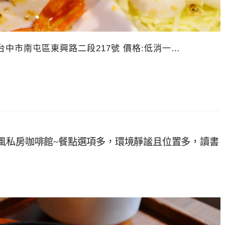
地址:台中市南屯區東興路二段217號 價格:低消一…
風私房咖啡館~餐點選項多，環境靜謐且位置多，讀書