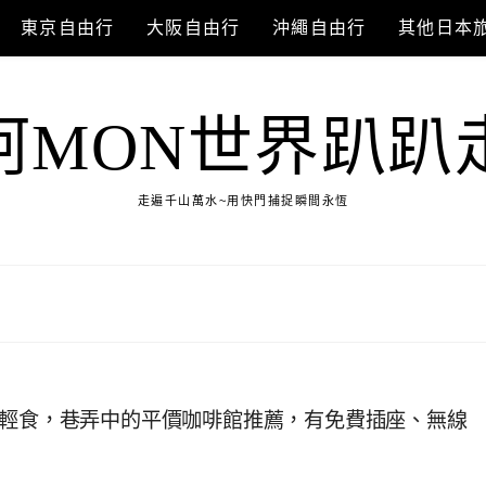
東京自由行
大阪自由行
沖繩自由行
其他日本
阿MON世界趴趴
走遍千山萬水~用快門捕捉瞬間永恆
糕輕食，巷弄中的平價咖啡館推薦，有免費插座、無線