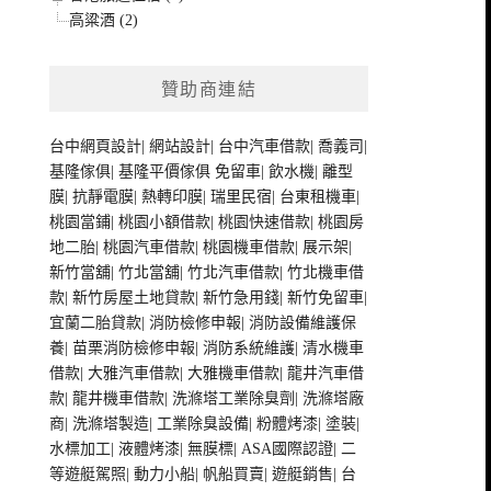
高粱酒 (2)
贊助商連結
台中網頁設計
|
網站設計
|
台中汽車借款
|
喬義司
|
基隆傢俱
|
基隆平價傢俱
免留車
|
飲水機
|
離型
膜
|
抗靜電膜
|
熱轉印膜
|
瑞里民宿
|
台東租機車
|
桃園當鋪
|
桃園小額借款
|
桃園快速借款
|
桃園房
地二胎
|
桃園汽車借款
|
桃園機車借款
|
展示架
|
新竹當舖
|
竹北當舖
|
竹北汽車借款
|
竹北機車借
款
|
新竹房屋土地貸款
|
新竹急用錢
|
新竹免留車
|
宜蘭二胎貸款
|
消防檢修申報
|
消防設備維護保
養
|
苗栗消防檢修申報
|
消防系統維護
|
清水機車
借款
|
大雅汽車借款
|
大雅機車借款
|
龍井汽車借
款
|
龍井機車借款
|
洗滌塔工業除臭劑
|
洗滌塔廠
商
|
洗滌塔製造
|
工業除臭設備
|
粉體烤漆
|
塗裝
|
水標加工
|
液體烤漆
|
無膜標
|
ASA國際認證
|
二
等遊艇駕照
|
動力小船
|
帆船買賣
|
遊艇銷售
|
台