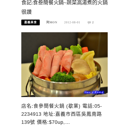
食記:食叁簡餐火鍋~蔬菜高湯煮的火鍋
很讚
嘉義美食
阿MON
2012-08-01
2
店名:食參簡餐火鍋 (歇業) 電話:05-
2234913 地址:嘉義市西區吳鳳南路
139號 價格:$70up,…