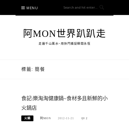
Skip
MENU
to
content
阿MON世界趴趴走
走遍千山萬水~用快門捕捉瞬間永恆
標籤:
簡餐
食記:樂淘淘健康鍋~食材多且新鮮的小
火鍋店
火鍋
阿MON
2012-11-21
2