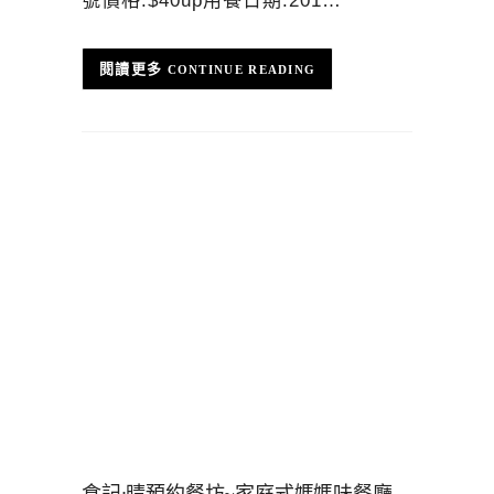
號價格:$40up用餐日期:201…
CONTINUE READING
食記:晴預約餐坊~家庭式媽媽味餐廳