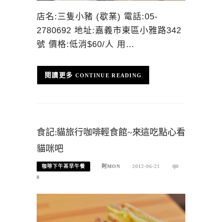
店名:三隻小豬 (歇業) 電話:05-
2780692 地址:嘉義市東區小雅路342
號 價格:低消$60/人 用…
CONTINUE READING
食記:貓旅行咖啡輕食館~來這吃點心看
貓咪吧
咖啡下午茶早午餐
阿MON
2012-06-21
8