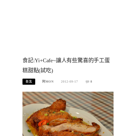
食記:Yi+Cafe~讓人有些驚喜的手工蛋
糕甜點(試吃)
台北
阿MON
2012-09-17
8