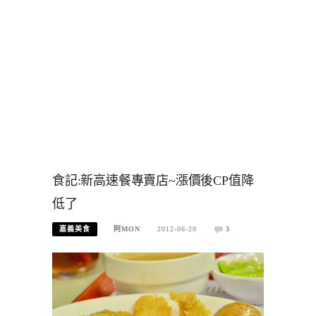
食記:新高速餐專賣店~漲價後CP值降
低了
嘉義美食
阿MON
2012-06-20
3