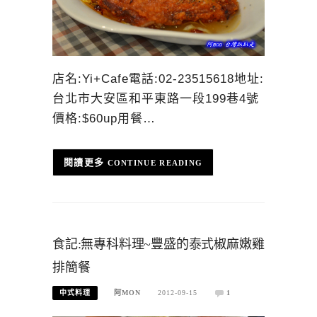
店名:Yi+Cafe電話:02-23515618地址:
台北市大安區和平東路一段199巷4號
價格:$60up用餐…
CONTINUE READING
食記:無專科料理~豐盛的泰式椒麻嫩雞
排簡餐
中式料理
阿MON
2012-09-15
1