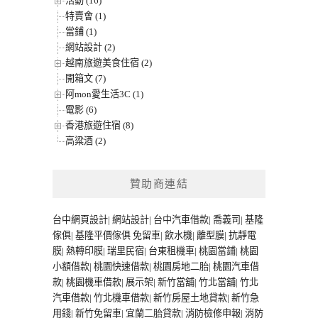
活動 (16)
特賣會 (1)
當鋪 (1)
網站設計 (2)
越南旅遊美食住宿 (2)
開箱文 (7)
阿mon愛生活3C (1)
電影 (6)
香港旅遊住宿 (8)
高粱酒 (2)
贊助商連結
台中網頁設計
|
網站設計
|
台中汽車借款
|
喬義司
|
基隆
傢俱
|
基隆平價傢俱
免留車
|
飲水機
|
離型膜
|
抗靜電
膜
|
熱轉印膜
|
瑞里民宿
|
台東租機車
|
桃園當鋪
|
桃園
小額借款
|
桃園快速借款
|
桃園房地二胎
|
桃園汽車借
款
|
桃園機車借款
|
展示架
|
新竹當舖
|
竹北當舖
|
竹北
汽車借款
|
竹北機車借款
|
新竹房屋土地貸款
|
新竹急
用錢
|
新竹免留車
|
宜蘭二胎貸款
|
消防檢修申報
|
消防