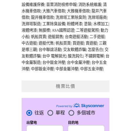
設備維護保養
|
苗栗消防檢修申報
|
消防系統維護
|
清
水機車借款
|
大雅汽車借款
|
大雅機車借款
|
龍井汽車
借款
|
龍井機車借款
|
洗滌塔工業除臭劑
|
洗滌塔廠商
|
洗滌塔製造
|
工業除臭設備
|
粉體烤漆
|
塗裝
|
水標加工
|
液體烤漆
|
無膜標
|
ASA國際認證
|
二等遊艇駕照
|
動力
小船
|
帆船買賣
|
遊艇銷售
|
台南遊艇活動
|
二手遊艇
|
中古遊艇
|
遊艇代售
|
帆船買賣
|
買遊艇
|
賣遊艇
|
三觀
是哪三觀
|
台中聯誼活動
|
交友軟體詐騙
|
怎麼告白
|
交
友軟體詐騙
|
台中 電解拋光
|
酸洗鈍化
|
不鏽鋼電解
|
台
中金屬製造
|
台中鈑金沖壓
|
台中金屬沖壓
|
台中五金
沖壓
|
中部鈑金沖壓
|
中部金屬沖壓
|
中部五金沖壓
|
機票比價