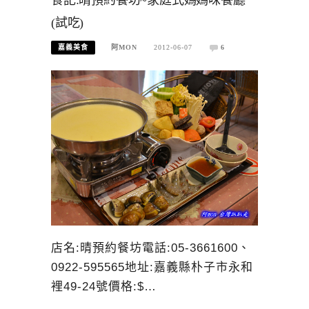
(試吃)
嘉義美食
阿MON
2012-06-07
6
店名:晴預約餐坊電話:05-3661600、
0922-595565地址:嘉義縣朴子市永和
裡49-24號價格:$…