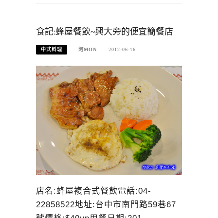
食記:蜂屋餐飲~興大旁的便宜簡餐店
中式料理
阿MON
2012-06-16
店名:蜂屋複合式餐飲電話:04-
22858522地址:台中市南門路59巷67