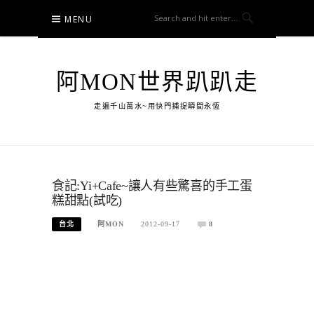
Skip
MENU
to
content
阿MON世界趴趴走
走遍千山萬水~用快門捕捉瞬間永恆
食記:Yi+Cafe~讓人有些驚喜的手工蛋
糕甜點(試吃)
台北
阿MON
2012-09-17
8