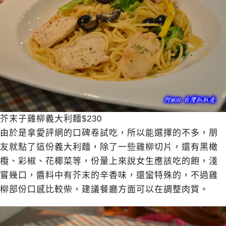
芥末子雞柳義大利麵$230
由於是拿愛評網的口碑卷試吃，所以能選擇的不多，朋
友就點了這份義大利麵，除了一些雞柳切片，還有黑橄
欖、彩椒、花椰菜等，份量上來說女生應該吃的飽，淺
嘗幾口，醬料中有芥末的辛香味，還蠻特殊的，不過雞
柳部份口感比較柴，建議餐廳方面可以在調整肉質。