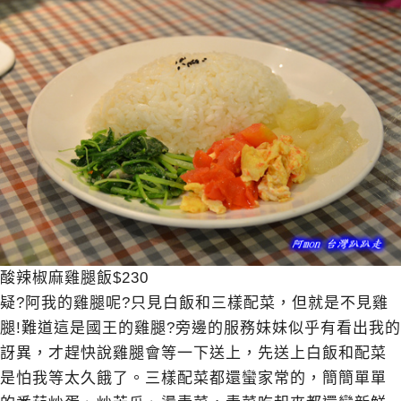
酸辣椒麻雞腿飯$230
疑?阿我的雞腿呢?只見白飯和三樣配菜，但就是不見雞
腿!難道這是國王的雞腿?旁邊的服務妹妹似乎有看出我的
訝異，才趕快說雞腿會等一下送上，先送上白飯和配菜
是怕我等太久餓了。三樣配菜都還蠻家常的，簡簡單單