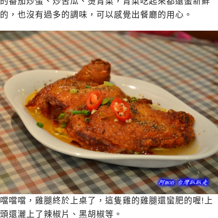
的番茄炒蛋、炒苦瓜、燙青菜，青菜吃起來都還蠻新鮮
的，也沒有過多的調味，可以感覺出餐廳的用心。
噹噹噹，雞腿終於上桌了，這隻雞的雞腿還蠻肥的喔!上
頭還灑上了辣椒片、黑胡椒等。