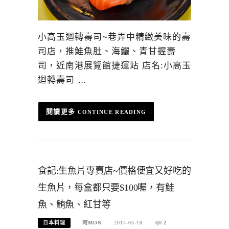
小高玉迴轉壽司~巷弄中精緻美味的壽
司店，推鮭魚肚、海鱺、青甘握壽
司，近南港展覽館捷運站 店名:小高玉
迴轉壽司 …
CONTINUE READING
食記:生魚片專賣店~價格便宜又好吃的
生魚片，每盒都只要$100喔，有鮭
魚、鮪魚、紅甘等
日本料理
阿MON
2014-05-18
2