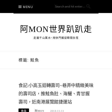
Skip
MENU
to
content
阿MON世界趴趴走
走遍千山萬水~用快門捕捉瞬間永恆
標籤:
鮭魚
食記:小高玉迴轉壽司~巷弄中精緻美味
的壽司店，推鮭魚肚、海鱺、青甘握
壽司，近南港展覽館捷運站
台北
阿MON
2014-11-11