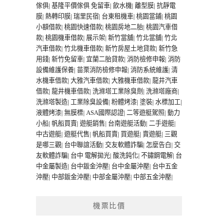
傢俱
|
基隆平價傢俱
免留車
|
飲水機
|
離型膜
|
抗靜電
膜
|
熱轉印膜
|
瑞里民宿
|
台東租機車
|
桃園當鋪
|
桃園
小額借款
|
桃園快速借款
|
桃園房地二胎
|
桃園汽車借
款
|
桃園機車借款
|
展示架
|
新竹當舖
|
竹北當舖
|
竹北
汽車借款
|
竹北機車借款
|
新竹房屋土地貸款
|
新竹急
用錢
|
新竹免留車
|
宜蘭二胎貸款
|
消防檢修申報
|
消防
設備維護保養
|
苗栗消防檢修申報
|
消防系統維護
|
清
水機車借款
|
大雅汽車借款
|
大雅機車借款
|
龍井汽車
借款
|
龍井機車借款
|
洗滌塔工業除臭劑
|
洗滌塔廠商
|
洗滌塔製造
|
工業除臭設備
|
粉體烤漆
|
塗裝
|
水標加工
|
液體烤漆
|
無膜標
|
ASA國際認證
|
二等遊艇駕照
|
動力
小船
|
帆船買賣
|
遊艇銷售
|
台南遊艇活動
|
二手遊艇
|
中古遊艇
|
遊艇代售
|
帆船買賣
|
買遊艇
|
賣遊艇
|
三觀
是哪三觀
|
台中聯誼活動
|
交友軟體詐騙
|
怎麼告白
|
交
友軟體詐騙
|
台中 電解拋光
|
酸洗鈍化
|
不鏽鋼電解
|
台
中金屬製造
|
台中鈑金沖壓
|
台中金屬沖壓
|
台中五金
沖壓
|
中部鈑金沖壓
|
中部金屬沖壓
|
中部五金沖壓
|
機票比價