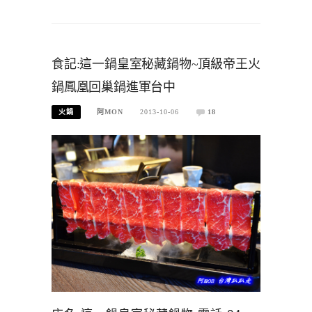
食記:這一鍋皇室秘藏鍋物~頂級帝王火
鍋鳳凰回巢鍋進軍台中
火鍋
阿MON
2013-10-06
18