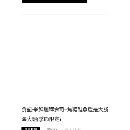
食記:爭鮮迴轉壽司~焦糖鮭魚還是大勝
海大蝦(季節限定)
日本料理
阿MON
2013-03-22