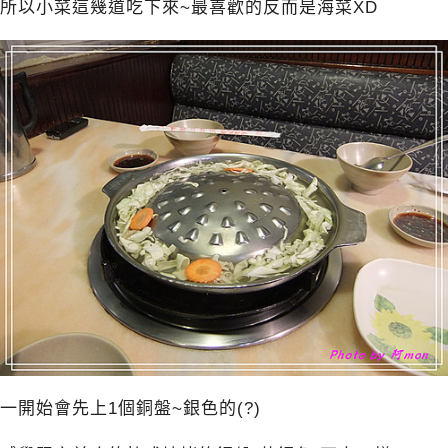
所以小菜這幾道吃下來~最喜歡的反而是海菜XD
一開始會先上1個銅盤~銀色的(?)