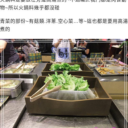
物~所以火鍋料幾乎都沒碰
青菜的部份~有菇類.洋蔥.空心菜…等~這也都是要用高湯
煮的