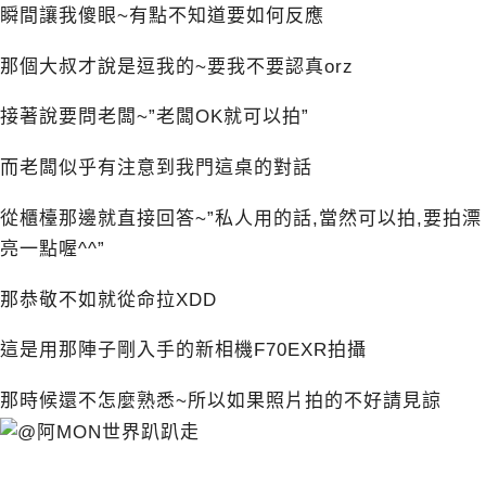
瞬間讓我傻眼~有點不知道要如何反應
那個大叔才說是逗我的~要我不要認真orz
接著說要問老闆~”老闆OK就可以拍”
而老闆似乎有注意到我門這桌的對話
從櫃檯那邊就直接回答~”私人用的話,當然可以拍,要拍漂
亮一點喔^^”
那恭敬不如就從命拉XDD
這是用那陣子剛入手的新相機F70EXR拍攝
那時候還不怎麼熟悉~所以如果照片拍的不好請見諒