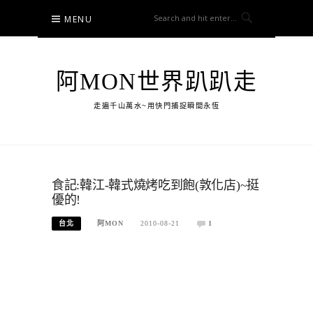
Skip
MENU
to
content
阿MON世界趴趴走
走遍千山萬水~用快門捕捉瞬間永恆
食記:韓江-韓式燒烤吃到飽(敦化店)~挺
優的!
台北
阿MON
2010-08-21
1