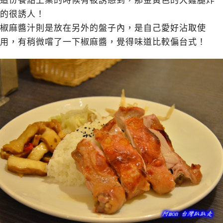
這份餐點上桌的時候有被誘惑到，那金黃色的大雞腿炸
的很誘人！
椒麻醬汁則是放在另外的盤子內，是自己愛好沾取使
用，有稍微嚐了一下椒麻醬，覺得味道比較偏台式！