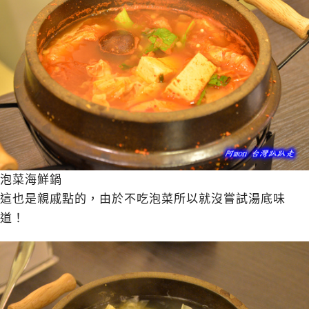
泡菜海鮮鍋
這也是親戚點的，由於不吃泡菜所以就沒嘗試湯底味
道！