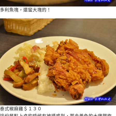
多利魚塊，還蠻大塊的！
泰式椒麻雞＄１３０