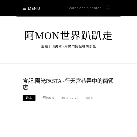
Skip
MENU
to
content
阿MON世界趴趴走
走遍千山萬水~用快門捕捉瞬間永恆
食記:陽光PASTA~行天宮巷弄中的簡餐
店
台北
阿MON
2011-12-27
5