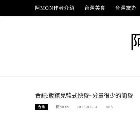
Skip
阿MON作者介紹
台灣美食
台灣旅遊
to
content
食記:飯館兒韓式快餐~分量很少的簡餐
阿MON
2012-01-14
5
台北