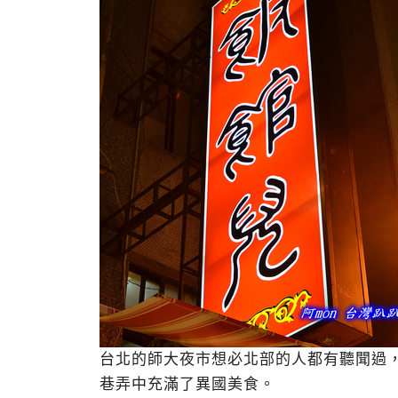
台北的師大夜市想必北部的人都有聽聞過
巷弄中充滿了異國美食。