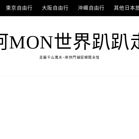
東京自由行
大阪自由行
沖繩自由行
其他日本
阿MON世界趴趴
走遍千山萬水~用快門捕捉瞬間永恆