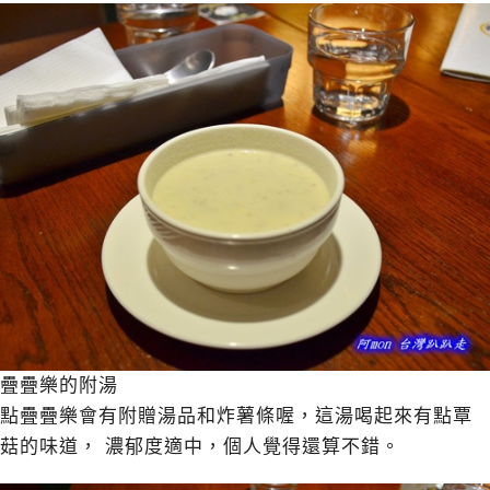
疊疊樂的附湯
點疊疊樂會有附贈湯品和炸薯條喔，這湯喝起來有點覃
菇的味道， 濃郁度適中，個人覺得還算不錯。