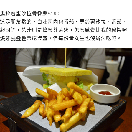
馬鈴薯蛋沙拉疊疊樂$190
這是朋友點的，白吐司內包番茄、馬鈴薯沙拉、番茄、
起司等，醬汁則是蜂蜜芥茉醬，怎麼感覺比我的秘製照
燒雞腿疊疊樂還豐盛，但這份量女生也沒辦法吃飽。