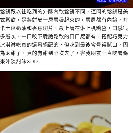
鬆餅跟以往吃到的外酥內軟鬆餅不同，這間的鬆餅是美
式鬆餅，是將餅皮一層層疊起來的，層層都有內餡，有
卡士達奶油和香蕉切片，最上層在淋上楓糖醬，口感很
多層次，一口咬下脆脆鬆軟的口口感都有，搭配巧克力
冰淇淋吃真的還蠻絕配的，但吃到最後會覺得膩口，因
為太甜了，真的有甜到心坎去了，害我朋友一直吃薯條
來沖淡甜味XDD