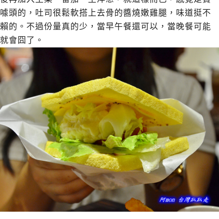
噱頭的，吐司很鬆軟搭上去骨的醬燒嫩雞腿，味道挺不
賴的。不過份量真的少，當早午餐還可以，當晚餐可能
就會囧了。