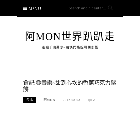
Skip
MENU
to
content
阿MON世界趴趴走
走遍千山萬水~用快門捕捉瞬間永恆
食記:疊疊樂~甜到心坎的香蕉巧克力鬆
餅
台北
阿MON
2012-08-03
2