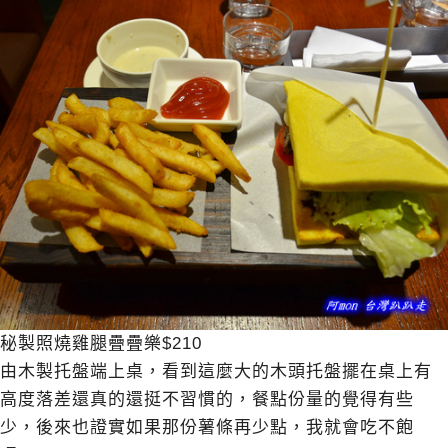
秘製照燒雞腿疊疊樂$210
由木製托盤端上桌，看到這麼大的木頭托盤擺在桌上有
高度落差還真的還挺不習慣的，餐點份量的覺得有些
少，後來也證實如果那份薯條再少點，我就會吃不飽