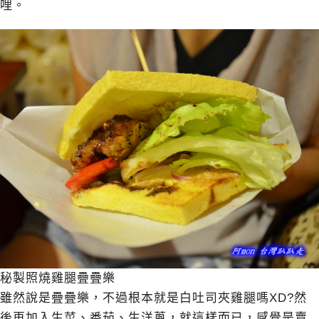
哩。
秘製照燒雞腿疊疊樂
雖然說是疊疊樂，不過根本就是白吐司夾雞腿嗎XD?然
後再加入生菜、番茄、生洋蔥，就這樣而已，感覺是賣