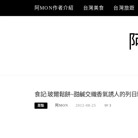
Skip
阿MON作者介紹
台灣美食
台灣旅遊
to
content
食記:玻爾鬆餅~甜鹹交織香氣誘人的列日鬆
阿MON
2012-08-25
3
甜點