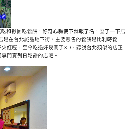
試吃和揪團吃鬆餅，好奇心驅使下就報了名，查了一下店
總店是在台北誠品地下街，主要販售的鬆餅是比利時鬆
好火紅喔，至今吃過好幾間了XD，聽說台北類似的店正
間專門賣列日鬆餅的店吧。