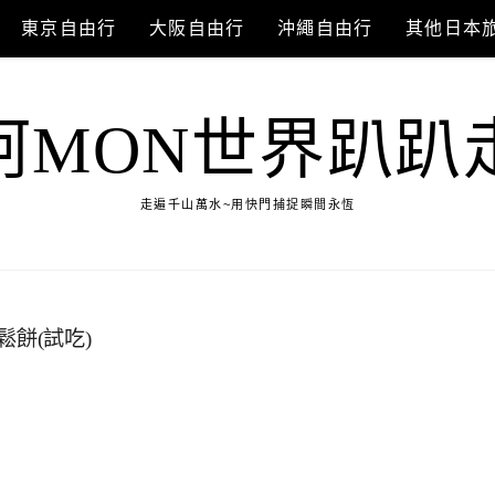
東京自由行
大阪自由行
沖繩自由行
其他日本
阿MON世界趴趴
走遍千山萬水~用快門捕捉瞬間永恆
餅(試吃)