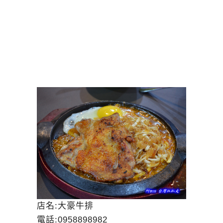
店名:大豪牛排
電話:0958898982