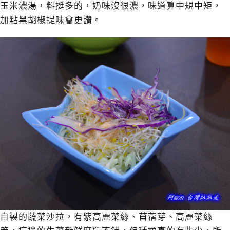
玉米濃湯，料挺多的，奶味沒很濃，味道算中規中矩，
加點黑胡椒提味會更讚。
自製的蔬菜沙拉，有紫高麗菜絲、苜蓿芽、高麗菜絲