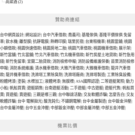
高粱酒 (2)
贊助商連結
台中網頁設計
|
網站設計
|
台中汽車借款
|
喬義司
|
基隆傢俱
|
基隆平價傢俱
免留
車
|
飲水機
|
離型膜
|
抗靜電膜
|
熱轉印膜
|
瑞里民宿
|
台東租機車
|
桃園當鋪
|
桃園
小額借款
|
桃園快速借款
|
桃園房地二胎
|
桃園汽車借款
|
桃園機車借款
|
展示架
|
新竹當舖
|
竹北當舖
|
竹北汽車借款
|
竹北機車借款
|
新竹房屋土地貸款
|
新竹急用
錢
|
新竹免留車
|
宜蘭二胎貸款
|
消防檢修申報
|
消防設備維護保養
|
苗栗消防檢修
申報
|
消防系統維護
|
清水機車借款
|
大雅汽車借款
|
大雅機車借款
|
龍井汽車借
款
|
龍井機車借款
|
洗滌塔工業除臭劑
|
洗滌塔廠商
|
洗滌塔製造
|
工業除臭設備
|
粉體烤漆
|
塗裝
|
水標加工
|
液體烤漆
|
無膜標
|
ASA國際認證
|
二等遊艇駕照
|
動力
小船
|
帆船買賣
|
遊艇銷售
|
台南遊艇活動
|
二手遊艇
|
中古遊艇
|
遊艇代售
|
帆船買
賣
|
買遊艇
|
賣遊艇
|
三觀是哪三觀
|
台中聯誼活動
|
交友軟體詐騙
|
怎麼告白
|
交友
軟體詐騙
|
台中 電解拋光
|
酸洗鈍化
|
不鏽鋼電解
|
台中金屬製造
|
台中鈑金沖壓
|
台中金屬沖壓
|
台中五金沖壓
|
中部鈑金沖壓
|
中部金屬沖壓
|
中部五金沖壓
|
機票比價