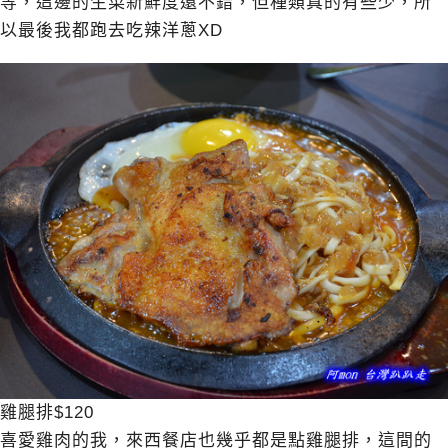
等，這邊的生菜新鮮度還不錯，但種類真的有些少，所
以最後我都跑去吃辣洋蔥XD
雞腿排$120
喜愛雞肉的我，來西餐店也幾乎都是點雞腿排，這間的