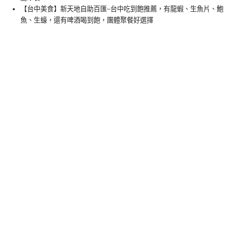
【台中美食】新天地自助百匯~台中吃到飽推薦，有龍蝦、生魚片、鮑
魚、生蠔，還有啤酒喝到飽，團體聚餐好選擇