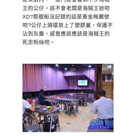
王的公仔，該不會老闆是海賊王迷吧
XD?那艘船沒記錯的話是黃金梅麗號
吧?公仔上頭還放上了塑膠蓋，保護不
沾到灰塵，感覺應該應該是海賊王的
死忠粉絲吧。