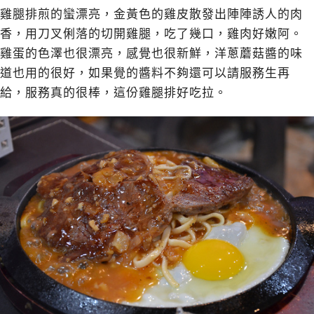
雞腿排煎的蠻漂亮，金黃色的雞皮散發出陣陣誘人的肉
香，用刀叉俐落的切開雞腿，吃了幾口，雞肉好嫩阿。
雞蛋的色澤也很漂亮，感覺也很新鮮，洋蔥蘑菇醬的味
道也用的很好，如果覺的醬料不夠還可以請服務生再
給，服務真的很棒，這份雞腿排好吃拉。