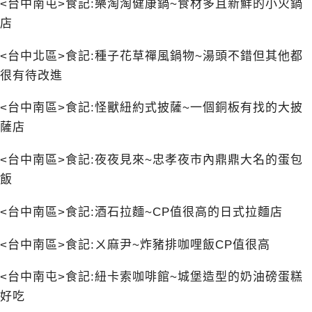
<台中南屯>食記:樂淘淘健康鍋~食材多且新鮮的小火鍋
店
<台中北區>食記:種子花草禪風鍋物~湯頭不錯但其他都
很有待改進
<台中南區>食記:怪獸紐約式披薩~一個銅板有找的大披
薩店
<台中南區>食記:夜夜見來~忠孝夜市內鼎鼎大名的蛋包
飯
<台中南區>食記:酒石拉麵~CP值很高的日式拉麵店
<台中南區>食記:ㄨ麻尹~炸豬排咖哩飯CP值很高
<台中南屯>食記:紐卡索咖啡館~城堡造型的奶油磅蛋糕
好吃