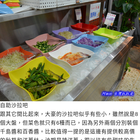
自助沙拉吧
跟其它間比起來，大豪的沙拉吧似乎有些小，雖然說是8
個大盤，但菜色就只有6種而已，因為另外兩個分別裝個
千島醬和百香醬。比較值得一提的是這邊有提供較高價