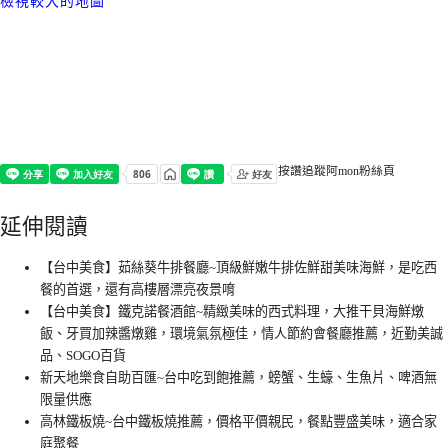
檢視較大的地圖
按讚追蹤阿mon粉絲頁
延伸閱讀
【台中美食】茹絲葵牛排餐廳~頂級鮮嫩牛排佐鮮甜美味海鮮，是吃西
餐的首選，還有高樓層漂亮夜景唷
【台中美食】鐵克諾餐酒館~精緻美味的西式料理，大推干貝海鮮燉
飯、牙買加辣醬燉雞，環境氣氛極佳，情人節約會餐廳推薦，近勤美誠
品、SOGO百貨
新天地樂食自助百匯~台中吃到飽推薦，螃蟹、生蠔、生魚片、啤酒無
限量供應
高林鐵板燒~台中鐵板燒推薦，價格平價親民，餐點豐盛美味，適合家
庭聚餐