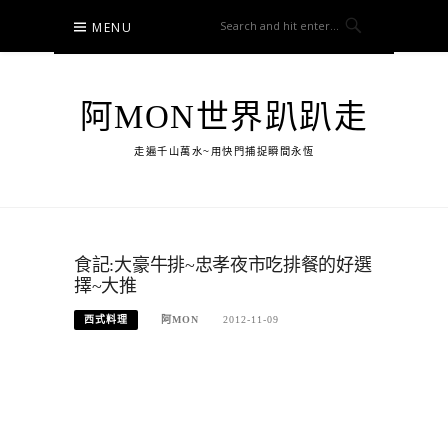
Skip
MENU
to
content
阿MON世界趴趴走
走遍千山萬水~用快門捕捉瞬間永恆
食記:大豪牛排~忠孝夜市吃排餐的好選
擇~大推
西式料理
阿MON
2012-11-09