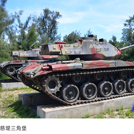
慈堤三角堡