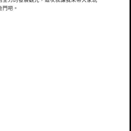
始全力的發展觀光，這次就讓我來帶大家玩
金門吧。