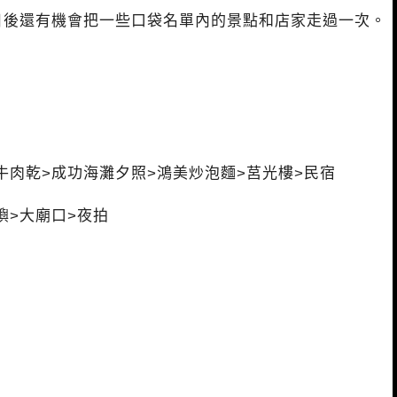
日後還有機會把一些口袋名單內的景點和店家走過一次。
牛肉乾
>成功海灘夕照>
鴻美炒泡麵
>莒光樓>民宿
嶼>
大廟口
>夜拍