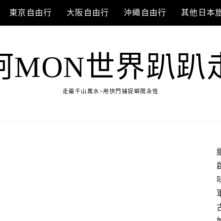
東京自由行
大阪自由行
沖繩自由行
其他日本
阿MON世界趴趴
走遍千山萬水~用快門捕捉瞬間永恆