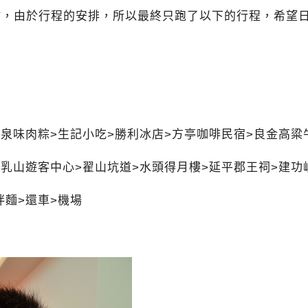
點，由於行程的安排，所以最終只跑了以下的行程，希望
>泉味肉粽>生記小吃>勝利冰店>
方亭咖啡民宿
>
良金高粱
>乳山遊客中心>翟山坑道>水頭得月樓>延平郡王祠>建功
拌麵
>還車>機場