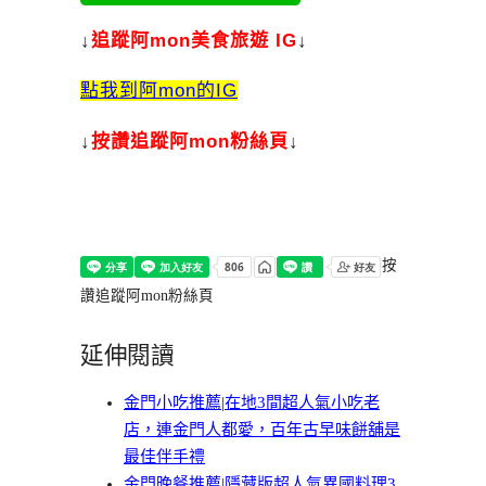
↓
追蹤阿mon美食旅遊 IG
↓
點我到阿mon的IG
↓
按讚追蹤阿mon粉絲頁
↓
按
讚追蹤阿mon粉絲頁
延伸閱讀
金門小吃推薦|在地3間超人氣小吃老
店，連金門人都愛，百年古早味餅舖是
最佳伴手禮
金門晚餐推薦|隱藏版超人氣異國料理3