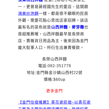
一，更曾是蔣經國先生的愛店，這間跟
鴻美炒泡麵
一樣，都是很不顯眼的民房
外觀，需要花點心思找店家招牌。該店
最有名的菜色就是
山西拌麵
，
麥芽雞
也
是超推薦喔，山西拌麵最早是長榮商
店，賣雜貨日用品為主，後來因為金門
龐大駐軍人口，所衍生出兼賣餐飲。
長榮山西拌麵
電話:082-351779
地址:金門縣金沙鎮山西村22號
價格:$60up
更多金門
【金門住宿推薦】青花瓷民宿~以青花瓷