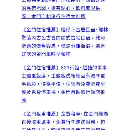
工藝為主題的金門洋樓民宿，熱情好客
的民宿老闆，還有點心、飲料無限供
應，金門自助旅行住宿大推薦
【金門住宿推薦】樓仔下古厝民宿~瓊林
聚落內古色古香的閩式古宅民宿，乾淨
舒適的懷舊客房，乾濕分離衛浴，還有
好吃的金門風味早餐唷
【金門住宿推薦】823行館~超酷的軍事
主題風飯店，主題客房新穎且有濃厚軍
事色彩，價格平價，住宿有免費吧費早
餐及免費停車場，金門自助旅行飯店推
薦
【金門租車推薦】金豐租車~在金門機場
直接取車還車，免費行李運送服務，超