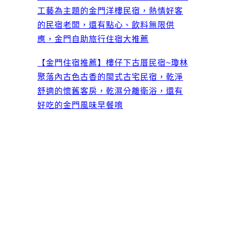
工藝為主題的金門洋樓民宿，熱情好客
的民宿老闆，還有點心、飲料無限供
應，金門自助旅行住宿大推薦
【金門住宿推薦】樓仔下古厝民宿~瓊林
聚落內古色古香的閩式古宅民宿，乾淨
舒適的懷舊客房，乾濕分離衛浴，還有
好吃的金門風味早餐唷