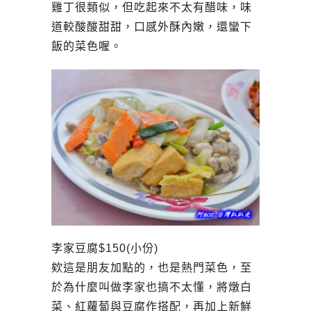
雞丁很類似，但吃起來不太有醋味，味
道較酸酸甜甜，口感外酥內嫩，還蠻下
飯的菜色喔。
李家豆腐$150(小份)
欸這是朋友加點的，也是熱門菜色，至
於為什麼叫做李家也搞不太懂，將燉白
菜、紅蘿蔔與豆腐作搭配，再加上新鮮