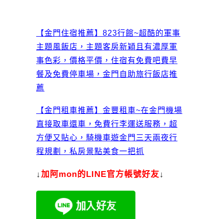
【金門住宿推薦】823行館~超酷的軍事
主題風飯店，主題客房新穎且有濃厚軍
事色彩，價格平價，住宿有免費吧費早
餐及免費停車場，金門自助旅行飯店推
薦
【金門租車推薦】金豐租車~在金門機場
直接取車還車，免費行李運送服務，超
方便又貼心，騎機車遊金門三天兩夜行
程規劃，私房景點美食一把抓
↓
加
阿mon的LINE官方帳號好友
↓