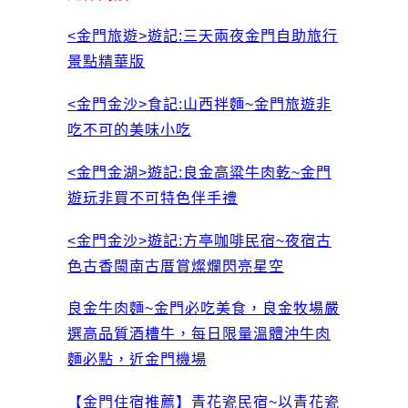
<金門旅遊>遊記:三天兩夜金門自助旅行
景點精華版
<金門金沙>食記:山西拌麵~金門旅遊非
吃不可的美味小吃
<金門金湖>遊記:良金高粱牛肉乾~金門
遊玩非買不可特色伴手禮
<金門金沙>遊記:方亭咖啡民宿~夜宿古
色古香閩南古厝賞燦爛閃亮星空
良金牛肉麵~金門必吃美食，良金牧場嚴
選高品質酒槽牛，每日限量溫體沖牛肉
麵必點，近金門機場
【金門住宿推薦】青花瓷民宿~以青花瓷