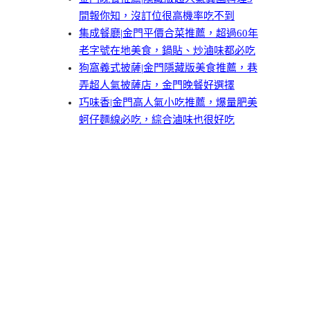
間報你知，沒訂位很高機率吃不到
集成餐廳|金門平價合菜推薦，超過60年
老字號在地美食，鍋貼、炒滷味都必吃
狗窩義式披薩|金門隱藏版美食推薦，巷
弄超人氣披薩店，金門晚餐好選擇
巧味香|金門高人氣小吃推薦，爆量肥美
蚵仔麵線必吃，綜合滷味也很好吃