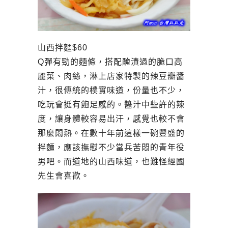
山西拌麵$60
Q彈有勁的麵條，搭配醃漬過的脆口高
麗菜、肉絲，淋上店家特製的辣豆瓣醬
汁，很傳統的樸實味道，份量也不少，
吃玩會挺有飽足感的。醬汁中些許的辣
度，讓身體較容易出汗，感覺也較不會
那麼悶熱。在數十年前這樣一碗豐盛的
拌麵，應該撫慰不少當兵苦悶的青年役
男吧。而道地的山西味道，也難怪經國
先生會喜歡。