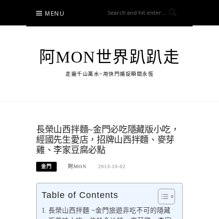
Skip
MENU
to
content
阿MON世界趴趴走
走遍千山萬水~用快門捕捉瞬間永恆
長榮山西拌麵~金門必吃隱藏版小吃，
經國先生愛店，招牌山西拌麵、麥芽
雞、李家豆腐必點
金門
阿MON
2013-10-02
Table of Contents
長榮山西拌麵 ~金門旅遊非吃不可的隱藏