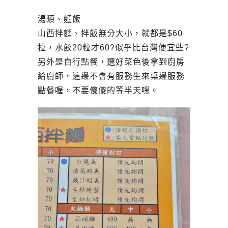
湯類、麵飯
山西拌麵、拌飯無分大小，就都是$60
拉，水餃20粒才60?似乎比台灣便宜些?
另外是自行點餐，選好菜色後拿到廚房
給廚師，這邊不會有服務生來桌邊服務
點餐喔，不要傻傻的等半天嘿。