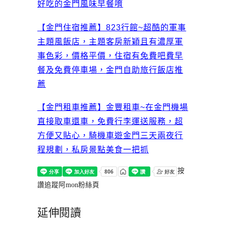
好吃的金門風味早餐唷
【金門住宿推薦】823行館~超酷的軍事
主題風飯店，主題客房新穎且有濃厚軍
事色彩，價格平價，住宿有免費吧費早
餐及免費停車場，金門自助旅行飯店推
薦
【金門租車推薦】金豐租車~在金門機場
直接取車還車，免費行李運送服務，超
方便又貼心，騎機車遊金門三天兩夜行
程規劃，私房景點美食一把抓
按
讚追蹤阿mon粉絲頁
延伸閱讀