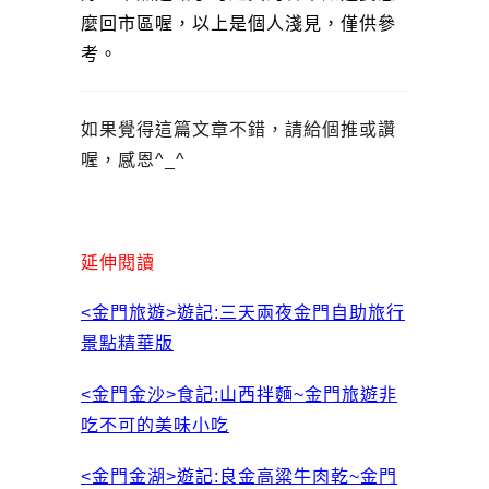
麼回市區喔，以上是個人淺見，僅供參
考。
如果覺得這篇文章不錯，請給個推或讚
喔，感恩^_^
延伸閱讀
<金門旅遊>遊記:三天兩夜金門自助旅行
景點精華版
<金門金沙>食記:山西拌麵~金門旅遊非
吃不可的美味小吃
<金門金湖>遊記:良金高粱牛肉乾~金門