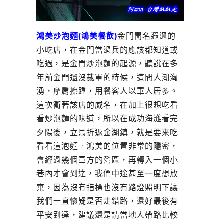
鴻美炒泡麵(鴻美餐飲)
金門聞名遐邇的
小吃店，在金門當過兵的應該都知道或
吃過，是金門炒泡麵的起源，聽說在多
年前金門還沒裁軍的時候，這間人潮洶
湧，摩肩擦踵，用餐客人以軍人居多。
這次衝著該店的威名，在加上很想吃看
看炒泡麵的味道，所以在成功海灘看完
夕陽後，立馬折返金湖鎮，就是要來吃
看看這泡麵，鴻美的位置非常的隱密，
會經過幾個軍方的營區，再轉入一個小
巷內才會到達，我們中途甚至一度想放
棄，因為沒有指標也沒有路燈照明下讓
我們一直懷疑是否走錯路，還好最後有
平安到達，建議還是請當地人帶路比較