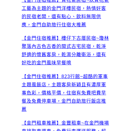
【金門住宿推薦】青花瓷民宿~以青花瓷
工藝為主題的金門洋樓民宿，熱情好客
的民宿老闆，還有點心、飲料無限供
應，金門自助旅行住宿大推薦
【金門住宿推薦】樓仔下古厝民宿~瓊林
聚落內古色古香的閩式古宅民宿，乾淨
舒適的懷舊客房，乾濕分離衛浴，還有
好吃的金門風味早餐唷
【金門住宿推薦】823行館~超酷的軍事
主題風飯店，主題客房新穎且有濃厚軍
事色彩，價格平價，住宿有免費吧費早
餐及免費停車場，金門自助旅行飯店推
薦
【金門租車推薦】金豐租車~在金門機場