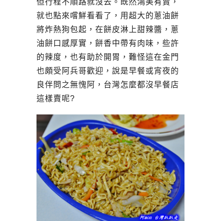
但行程不順路就沒去。既然鴻美有賣，
就也點來嚐鮮看看了，用超大的蔥油餅
將炸熱狗包起，在餅皮淋上甜辣醬，蔥
油餅口感厚實，餅香中帶有肉味，些許
的辣度，也有助於開胃，難怪這在金門
也頗受阿兵哥歡迎，說是早餐或宵夜的
良伴問之無愧阿，台灣怎麼都沒早餐店
這樣賣呢?