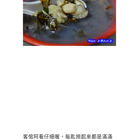
客倌阿看仔細喔，每匙撈起來都是滿滿