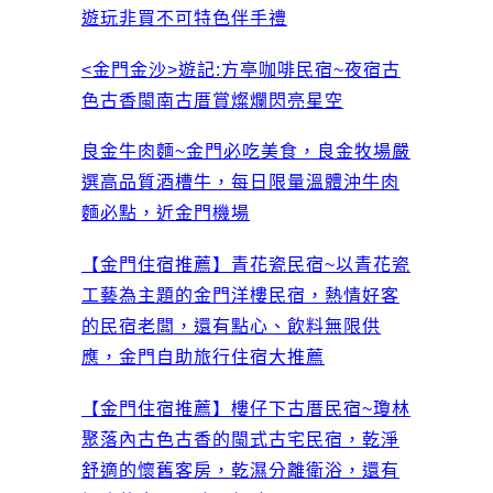
遊玩非買不可特色伴手禮
<金門金沙>遊記:方亭咖啡民宿~夜宿古
色古香閩南古厝賞燦爛閃亮星空
良金牛肉麵~金門必吃美食，良金牧場嚴
選高品質酒槽牛，每日限量溫體沖牛肉
麵必點，近金門機場
【金門住宿推薦】青花瓷民宿~以青花瓷
工藝為主題的金門洋樓民宿，熱情好客
的民宿老闆，還有點心、飲料無限供
應，金門自助旅行住宿大推薦
【金門住宿推薦】樓仔下古厝民宿~瓊林
聚落內古色古香的閩式古宅民宿，乾淨
舒適的懷舊客房，乾濕分離衛浴，還有