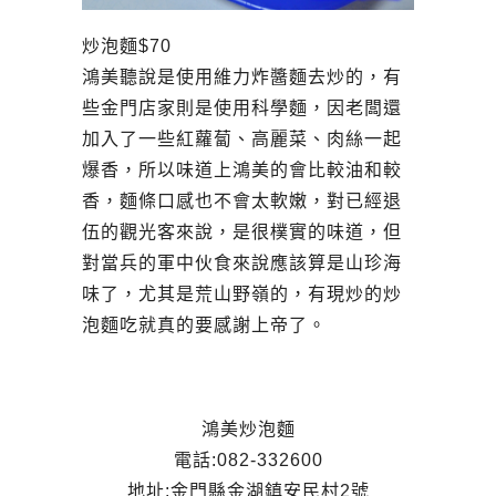
炒泡麵$70
鴻美聽說是使用維力炸醬麵去炒的，有
些金門店家則是使用科學麵，因老闆還
加入了一些紅蘿蔔、高麗菜、肉絲一起
爆香，所以味道上鴻美的會比較油和較
香，麵條口感也不會太軟嫩，對已經退
伍的觀光客來說，是很樸實的味道，但
對當兵的軍中伙食來說應該算是山珍海
味了，尤其是荒山野嶺的，有現炒的炒
泡麵吃就真的要感謝上帝了。
鴻美炒泡麵
電話:082-332600
地址:金門縣金湖鎮安民村2號