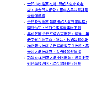
金門小吃推薦|在地3間超人氣小吃老
店，連金門人都愛，百年古早味餅舖是
最佳伴手禮
金門晚餐推薦|隱藏版超人氣異國料理3
間報你知，沒訂位很高機率吃不到
集成餐廳|金門平價合菜推薦，超過60年
老字號在地美食，鍋貼、炒滷味都必吃
狗窩義式披薩|金門隱藏版美食推薦，巷
弄超人氣披薩店，金門晚餐好選擇
巧味香|金門高人氣小吃推薦，爆量肥美
蚵仔麵線必吃，綜合滷味也很好吃