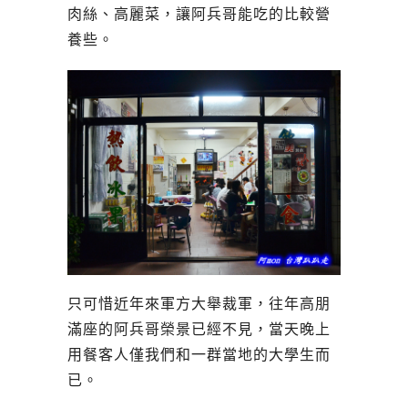
肉絲、高麗菜，讓阿兵哥能吃的比較營
養些。
只可惜近年來軍方大舉裁軍，往年高朋
滿座的阿兵哥榮景已經不見，當天晚上
用餐客人僅我們和一群當地的大學生而
已。