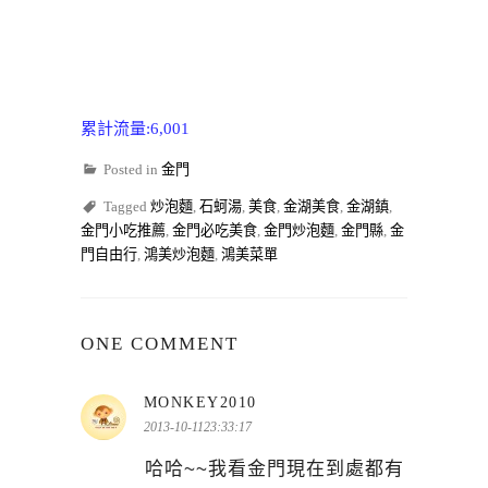
累計流量:6,001
Posted in
金門
Tagged
炒泡麵
,
石蚵湯
,
美食
,
金湖美食
,
金湖鎮
,
金門小吃推薦
,
金門必吃美食
,
金門炒泡麵
,
金門縣
,
金
門自由行
,
鴻美炒泡麵
,
鴻美菜單
ONE COMMENT
表
MONKEY2010
示:
2013-10-1123:33:17
哈哈~~我看金門現在到處都有