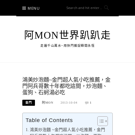
Skip
MENU
to
content
阿MON世界趴趴走
走遍千山萬水~用快門捕捉瞬間永恆
鴻美炒泡麵~金門超人氣小吃推薦，金
門阿兵哥數十年都吃這間，炒泡麵、
蛋狗、石蚵湯必吃
金門
阿MON
2013-10-04
1
Table of Contents
鴻美炒泡麵 ~金門超人氣小吃推薦，金門