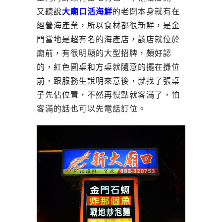
又聽說
大廟口活海鮮
的老闆本身就有在
經營海產業，所以食材都很新鮮，是金
門當地是超有名的海產店，該店就位於
廟前，有很明顯的大型招牌，頗好認
的，紅色圓桌和方桌就隨意的擺在攤位
前，跟服務生說明來意後，就找了張桌
子先佔位置，不然再慢點就客滿了，怕
客滿的話也可以先電話訂位。