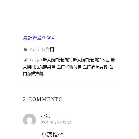
累計流量:3,664
Posted in
金門
Tagged
新大廟口活海鮮
,
新大廟口活海鮮地址
,
新
大廟口活海鮮菜單
,
金門平價海鮮
,
金門必吃美食
,
金
門海鮮推薦
2 COMMENTS
表
小凉
示:
2013-09-1114:54:13
小凉推^^