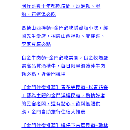
阿兵哥數十年都吃這間，炒泡麵、蛋
狗、石蚵湯必吃
長榮山西拌麵~金門必吃隱藏版小吃，經
國先生愛店，招牌山西拌麵、麥芽雞、
李家豆腐必點
良金牛肉麵~金門必吃美食，良金牧場嚴
選高品質酒槽牛，每日限量溫體沖牛肉
麵必點，近金門機場
【金門住宿推薦】青花瓷民宿~以青花瓷
工藝為主題的金門洋樓民宿，熱情好客
的民宿老闆，還有點心、飲料無限供
應，金門自助旅行住宿大推薦
【金門住宿推薦】樓仔下古厝民宿~瓊林