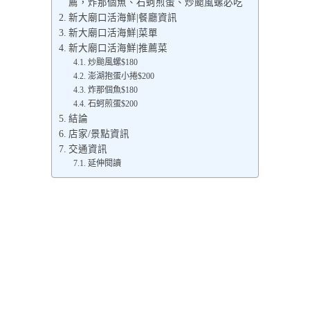
薦，炸那個魚、石蚵煎蛋、炒颱風螺必吃
新大廟口活海鮮|餐廳資訊
新大廟口活海鮮|菜單
新大廟口活海鮮|推薦菜
炒颱風螺$180
澎湖抱蛋小捲$200
炸那個魚$180
石蚵煎蛋$200
結論
店家/景點資訊
交通資訊
延伸閱讀