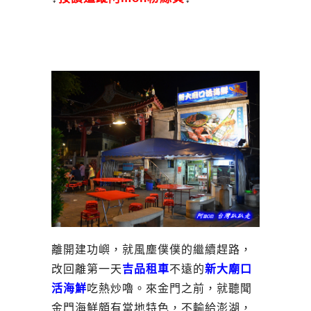
離開建功嶼，就風塵僕僕的繼續趕路，
改回離第一天
吉品租車
不遠的
新
大廟口
活海鮮
吃熱炒嚕。來金門之前，就聽聞
金門海鮮頗有當地特色，不輸給澎湖，