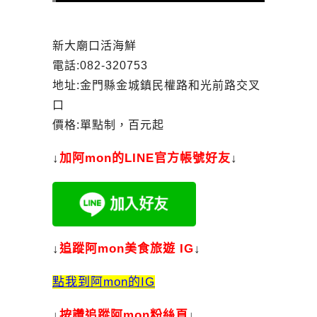
新大廟口活海鮮
電話:082-320753
地址:金門縣金城鎮民權路和光前路交叉
口
價格:單點制，百元起
↓
加
阿mon的LINE官方帳號好友
↓
↓
追蹤阿mon美食旅遊 IG
↓
點我到阿mon的IG
↓
按讚追蹤阿mon粉絲頁
↓