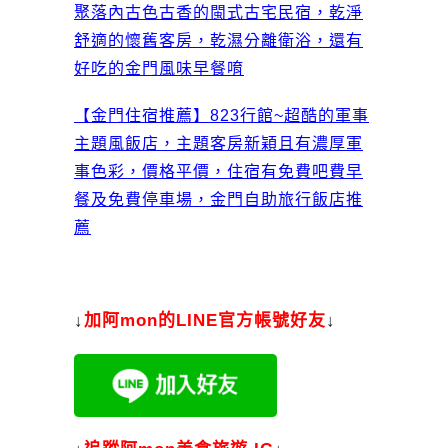
聚落內古色古香的閩式古宅民宿，乾淨
舒適的懷舊客房，乾濕分離衛浴，還有
好吃的金門風味早餐唷
【金門住宿推薦】823行館~超酷的軍事
主題風飯店，主題客房新穎且有濃厚軍
事色彩，價格平價，住宿有免費吧費早
餐及免費停車場，金門自助旅行飯店推
薦
↓
加
阿mon的LINE官方帳號好友
↓