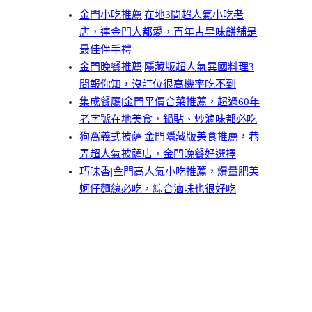
金門小吃推薦|在地3間超人氣小吃老
店，連金門人都愛，百年古早味餅舖是
最佳伴手禮
金門晚餐推薦|隱藏版超人氣異國料理3
間報你知，沒訂位很高機率吃不到
集成餐廳|金門平價合菜推薦，超過60年
老字號在地美食，鍋貼、炒滷味都必吃
狗窩義式披薩|金門隱藏版美食推薦，巷
弄超人氣披薩店，金門晚餐好選擇
巧味香|金門高人氣小吃推薦，爆量肥美
蚵仔麵線必吃，綜合滷味也很好吃