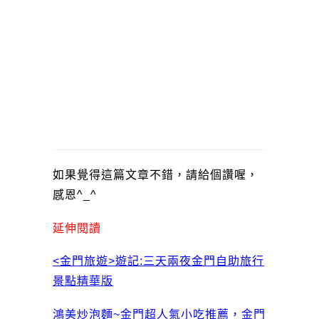
如果覺得這篇文章不錯，請給個讚喔，
感恩^_^
延伸閱讀
<金門旅遊>遊記:三天兩夜金門自助旅行
景點精華版
鴻美炒泡麵~金門超人氣小吃推薦，金門