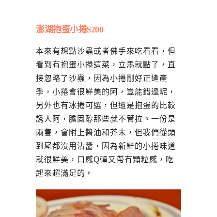
澎湖抱蛋小捲$200
本來有想點沙蟲或者佛手來吃看看，但
看到有抱蛋小捲這菜，立馬就點了，直
接忽略了沙蟲，因為小捲剛好正逢產
季，小捲會很鮮美的阿，豈能錯過呢，
另外也有冰捲可選，但還是抱蛋的比較
誘人阿，膽固醇那些就不管拉。一份是
兩隻，會附上醬油和芥末，但我們從頭
到尾都沒用沾醬，因為新鮮的小捲味道
就很鮮美，口感Q彈又帶有顆粒感，吃
起來超滿足的。