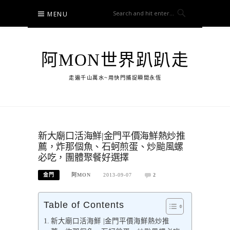
Skip
MENU
to
content
阿MON世界趴趴走
走遍千山萬水~用快門捕捉瞬間永恆
新大廟口活海鮮|金門平價海鮮熱炒推
薦，炸那個魚、石蚵煎蛋、炒颱風螺
必吃，團體聚餐好選擇
金門
阿MON
2013-09-07
2
Table of Contents
新大廟口活海鮮 |金門平價海鮮熱炒推