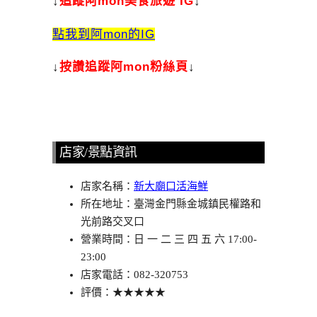
↓
追蹤阿mon美食旅遊 IG
↓
點我到阿mon的IG
↓
按讚追蹤阿mon粉絲頁
↓
店家/景點資訊
店家名稱：
新大廟口活海鮮
所在地址：臺灣金門縣金城鎮民權路和
光前路交叉口
營業時間：日 一 二 三 四 五 六 17:00-
23:00
店家電話：082-320753
評價：★★★★★