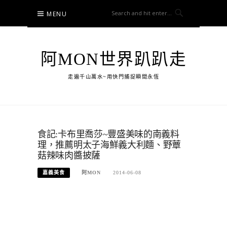
Skip
MENU
to
content
阿MON世界趴趴走
走遍千山萬水~用快門捕捉瞬間永恆
食記:卡布里喬莎~豐盛美味的南義料
理，推薦明太子海鮮義大利麵、野蕈
菇辣味肉醬披薩
嘉義美食
阿MON
2014-06-08