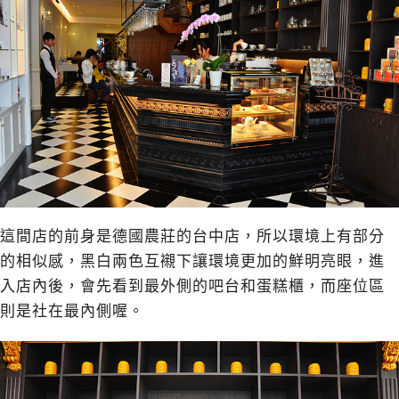
這間店的前身是德國農莊的台中店，所以環境上有部分
的相似感，黑白兩色互襯下讓環境更加的鮮明亮眼，進
入店內後，會先看到最外側的吧台和蛋糕櫃，而座位區
則是社在最內側喔。