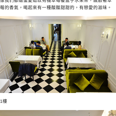
像我們都還蠻愛這款有機草莓覆盆子水果茶，飄散著草
莓的香氣，喝起來有一種酸酸甜甜的，有戀愛的滋味。
1樓