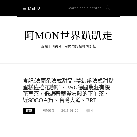
Skip
MENU
to
content
阿MON世界趴趴走
走遍千山萬水~用快門捕捉瞬間永恆
食記:法蘭朵法式甜品~夢幻系法式甜點
蛋糕佐拉花咖啡、B&G德國農莊有機
花草茶，低調奢華貴婦般的下午茶，
近SOGO百貨、台灣大道、BRT
甜點
阿MON
2015-01-20
4