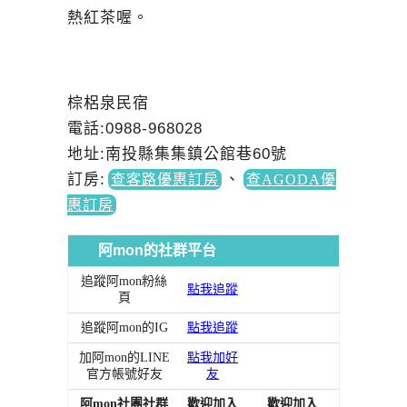
熱紅茶喔。
棕梠泉民宿
電話:0988-968028
地址:南投縣集集鎮公館巷60號
訂房
:
、
查客路優惠訂房
查AGODA優
惠訂房
阿mon的社群平台
追蹤阿mon粉絲
點我追蹤
頁
追蹤阿mon的IG
點我追蹤
加阿mon的LINE
點我加好
官方帳號好友
友
阿mon社團社群
歡迎加入
歡迎加入