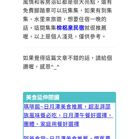
風情和客房浴缸都是很大亮點，還有
免費腳踏車可以玩集集，如果有到集
集、水里來旅遊，想要住宿一晚的
話，這間集集
棕梠泉民宿
就很推薦
喔，以上是個人淺見，僅供參考。
如果覺得這篇文章不錯的話，請給個
讚喔，感恩^_^
美食延伸閱讀
瑪啡館~日月潭美食推薦，超澎湃邵
族風味餐必吃，日月潭午餐好選擇，
團體、家庭用餐好選擇
阿爸食堂~日月潭美食推薦，懷舊農