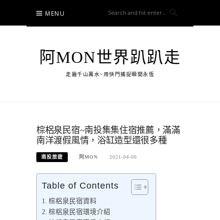
Skip
MENU
to
content
阿MON世界趴趴走
走遍千山萬水~用快門捕捉瞬間永恆
棕梠泉民宿~南投集集住宿推薦，滿滿
南洋渡假風情，浴缸造型還很多種
南投旅遊
阿MON
2021-04-06
Table of Contents
棕梠泉民宿資料
棕梠泉民宿環境介紹