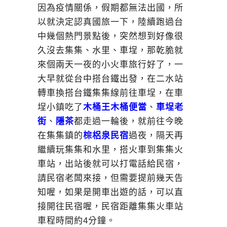
因為疫情關係，假期都無法出國，所
以就決定認真國旅一下，陸續跑過台
中幾個熱門景點後，突然想到好像很
久沒去集集、水里、車埕，那乾脆就
來個兩天一夜的小火車旅行好了，一
大早就從台中搭台鐵出發，在二水站
轉車換搭台鐵集集線前往車埕，在車
埕小鎮吃了
木桶王木桶便當
、
車埕老
街
、
隱茶
都走過一輪後，就前往今晚
在集集鎮的
棕梠泉民宿
過夜，隔天再
繼續玩集集和水里，搭火車到集集火
車站，出站後就可以打電話給民宿，
請民宿老闆來接，但需要提前幾天告
知喔，如果是開車出遊的話，可以直
接開往民宿喔，民宿距離集集火車站
車程時間約4分鐘。