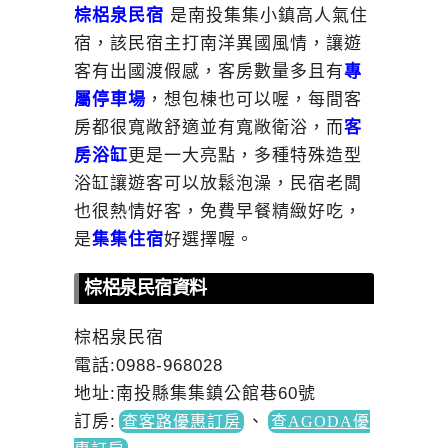
棕梠泉民宿
是南投集集小鎮高人氣住
宿，該民宿主打南洋異國風情，讓遊
客有出國渡假感，客房數量多且有
專
屬停車場
，想包棟也可以喔，每間客
房都很寬敞舒適並有寬敞衛浴，而
客
房浴缸
更是一大亮點，多種特殊造型
浴缸讓遊客可以放鬆泡澡，民宿老闆
也很熱情好客，免費早餐精緻好吃，
是
集集住宿
好選擇喔。
棕梠泉民宿資料
棕梠泉民宿
電話:0988-968028
地址:南投縣集集鎮公館巷60號
訂房
:
、
查客路優惠訂房
查AGODA優