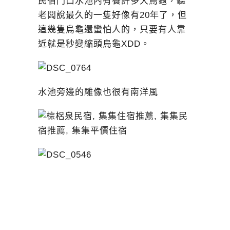
民宿門口水池內有養許多大烏龜，聽
老闆說最久的一隻好像有20年了，但
這幾隻烏龜還蠻怕人的，只要有人靠
近就是秒變縮頭烏龜XDD。
水池旁邊的雕像也很有南洋風