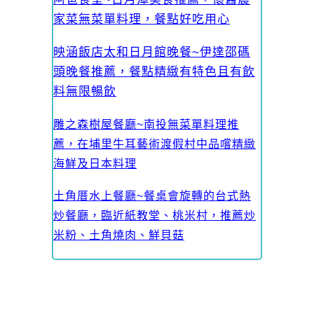
家菜無菜單料理，餐點好吃用心
映涵飯店太和日月館晚餐~伊達邵碼
頭晚餐推薦，餐點精緻有特色且有飲
料無限暢飲
雕之森樹屋餐廳~南投無菜單料理推
薦，在埔里牛耳藝術渡假村中品嚐精緻
海鮮及日本料理
土角厝水上餐廳~餐桌會旋轉的台式熱
炒餐廳，臨近紙教堂、桃米村，推薦炒
米粉、土角燒肉、鮮貝菇