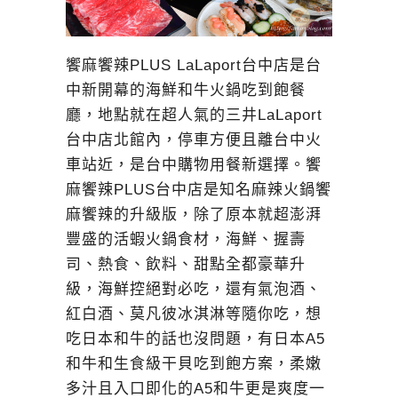
饗麻饗辣PLUS LaLaport台中店是台
中新開幕的海鮮和牛火鍋吃到飽餐
廳，地點就在超人氣的三井LaLaport
台中店北館內，停車方便且離台中火
車站近，是台中購物用餐新選擇。饗
麻饗辣PLUS台中店是知名麻辣火鍋饗
麻饗辣的升級版，除了原本就超澎湃
豐盛的活蝦火鍋食材，海鮮、握壽
司、熱食、飲料、甜點全都豪華升
級，海鮮控絕對必吃，還有氣泡酒、
紅白酒、莫凡彼冰淇淋等隨你吃，想
吃日本和牛的話也沒問題，有日本A5
和牛和生食級干貝吃到飽方案，柔嫩
多汁且入口即化的A5和牛更是爽度一