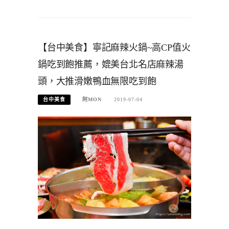
【台中美食】寧記麻辣火鍋~高CP值火
鍋吃到飽推薦，媲美台北名店麻辣湯
頭，大推滑嫩鴨血無限吃到飽
台中美食
阿MON
2019-07-04