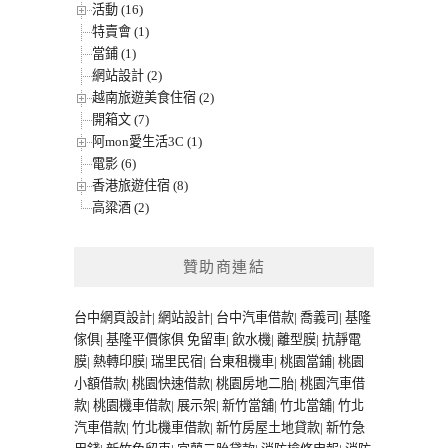
活動 (16)
特賣會 (1)
當鋪 (1)
網站設計 (2)
越南旅遊美食住宿 (2)
開箱文 (7)
阿mon愛生活3C (1)
電影 (6)
香港旅遊住宿 (8)
高粱酒 (2)
贊助商連結
台中網頁設計
|
網站設計
|
台中汽車借款
|
喬義司
|
基隆
傢俱
|
基隆平價傢俱
免留車
|
飲水機
|
離型膜
|
抗靜電
膜
|
熱轉印膜
|
瑞里民宿
|
台東租機車
|
桃園當鋪
|
桃園
小額借款
|
桃園快速借款
|
桃園房地二胎
|
桃園汽車借
款
|
桃園機車借款
|
展示架
|
新竹當舖
|
竹北當舖
|
竹北
汽車借款
|
竹北機車借款
|
新竹房屋土地貸款
|
新竹急