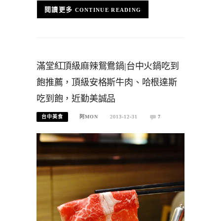
CONTINUE READING
滿堂紅頂級麻辣鴛鴦鍋|台中火鍋吃到
飽推薦，頂級安格斯牛肉、哈根達斯
吃到飽，近勤美誠品
台中美食
阿MON
2013-12-31
7