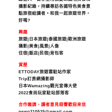
攝影紀錄，持續尋訪各國特色美食景
點旅宿給讀者。和我一起旅遊世界，
好嗎?
興趣
旅遊|日本旅遊|泰國旅遊|歐洲旅遊
攝影|美食|風景|人像
住宿|飯店|民宿|背包客
資歷
ETTODAY旅遊雲駐站作家
Trip訂房網攝影師
日本Wamazing觀光宣傳大使
2022食尚玩家駐站部落客
合作邀請、讀者意見迴響歡迎來信
pswo210525@gmail.com