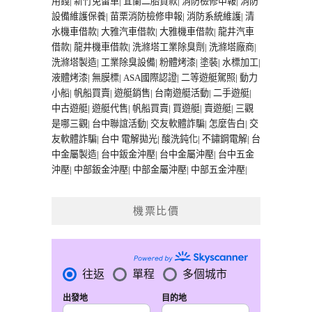
用錢
|
新竹免留車
|
宜蘭二胎貸款
|
消防檢修申報
|
消防
設備維護保養
|
苗栗消防檢修申報
|
消防系統維護
|
清
水機車借款
|
大雅汽車借款
|
大雅機車借款
|
龍井汽車
借款
|
龍井機車借款
|
洗滌塔工業除臭劑
|
洗滌塔廠商
|
洗滌塔製造
|
工業除臭設備
|
粉體烤漆
|
塗裝
|
水標加工
|
液體烤漆
|
無膜標
|
ASA國際認證
|
二等遊艇駕照
|
動力
小船
|
帆船買賣
|
遊艇銷售
|
台南遊艇活動
|
二手遊艇
|
中古遊艇
|
遊艇代售
|
帆船買賣
|
買遊艇
|
賣遊艇
|
三觀
是哪三觀
|
台中聯誼活動
|
交友軟體詐騙
|
怎麼告白
|
交
友軟體詐騙
|
台中 電解拋光
|
酸洗鈍化
|
不鏽鋼電解
|
台
中金屬製造
|
台中鈑金沖壓
|
台中金屬沖壓
|
台中五金
沖壓
|
中部鈑金沖壓
|
中部金屬沖壓
|
中部五金沖壓
|
機票比價