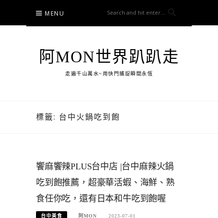
Skip
MENU
to
content
阿MON世界趴趴走
走遍千山萬水~用快門捕捉瞬間永恆
標籤:
台中火鍋吃到飽
饗麻饗辣PLUS台中店 |台中麻辣火鍋
吃到飽推薦，超豪華活蝦、海鮮、熟
食任你吃，還有日本和牛吃到飽喔
台中美食
阿MON
2023-07-01