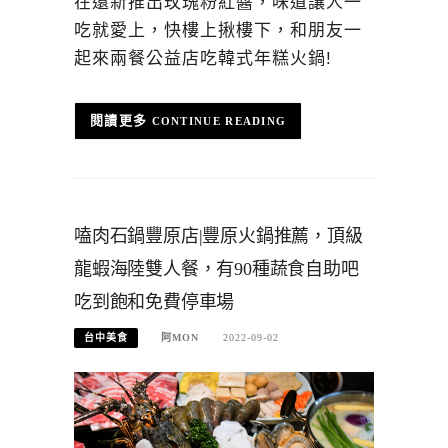
在還新推出玫瑰粉紅醬，味道讓人一
吃就愛上，快樓上揪樓下，和朋友一
起來兩餐公益店吃韓式年糕火鍋!
CONTINUE READING
嗑肉石鍋豐原店|豐原火鍋推薦，頂級
龍蝦海陸雙人餐，有90種蔬食自助吧
吃到飽和免費停車場
台中美食
阿MON
2022-09-02