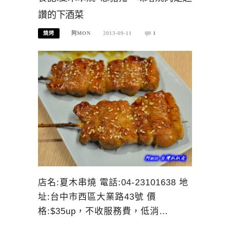
讚的下酒菜
燒烤
阿MON
2013-09-11
1
店名:夏木串燒 電話:04-23101638 地
址:台中市西區大業路43號 價
格:$35up，不收服務費，低消…