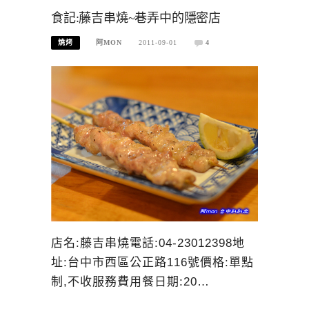
食記:藤吉串燒~巷弄中的隱密店
燒烤
阿MON
2011-09-01
4
店名:藤吉串燒電話:04-23012398地
址:台中市西區公正路116號價格:單點
制,不收服務費用餐日期:20…