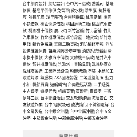
台中網頁設計
|
網站設計
|
台中汽車借款
|
喬義司
|
基隆
傢俱
|
基隆平價傢俱
免留車
|
飲水機
|
離型膜
|
抗靜電
膜
|
熱轉印膜
|
瑞里民宿
|
台東租機車
|
桃園當鋪
|
桃園
小額借款
|
桃園快速借款
|
桃園房地二胎
|
桃園汽車借
款
|
桃園機車借款
|
展示架
|
新竹當舖
|
竹北當舖
|
竹北
汽車借款
|
竹北機車借款
|
新竹房屋土地貸款
|
新竹急
用錢
|
新竹免留車
|
宜蘭二胎貸款
|
消防檢修申報
|
消防
設備維護保養
|
苗栗消防檢修申報
|
消防系統維護
|
清
水機車借款
|
大雅汽車借款
|
大雅機車借款
|
龍井汽車
借款
|
龍井機車借款
|
洗滌塔工業除臭劑
|
洗滌塔廠商
|
洗滌塔製造
|
工業除臭設備
|
粉體烤漆
|
塗裝
|
水標加工
|
液體烤漆
|
無膜標
|
ASA國際認證
|
二等遊艇駕照
|
動力
小船
|
帆船買賣
|
遊艇銷售
|
台南遊艇活動
|
二手遊艇
|
中古遊艇
|
遊艇代售
|
帆船買賣
|
買遊艇
|
賣遊艇
|
三觀
是哪三觀
|
台中聯誼活動
|
交友軟體詐騙
|
怎麼告白
|
交
友軟體詐騙
|
台中 電解拋光
|
酸洗鈍化
|
不鏽鋼電解
|
台
中金屬製造
|
台中鈑金沖壓
|
台中金屬沖壓
|
台中五金
沖壓
|
中部鈑金沖壓
|
中部金屬沖壓
|
中部五金沖壓
|
機票比價