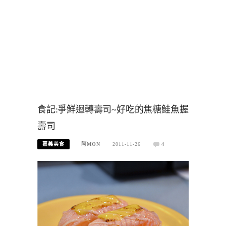
食記:爭鮮迴轉壽司~好吃的焦糖鮭魚握
壽司
嘉義美食
阿MON
2011-11-26
4