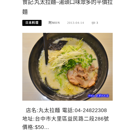
食記:丸太拉麵~湯頭口味眾多的平價拉
麵
日本料理
阿MON
2013-04-14
3
店名:丸太拉麵 電話:04-24822308
地址:台中市大里區益民路二段286號
價格:$50…