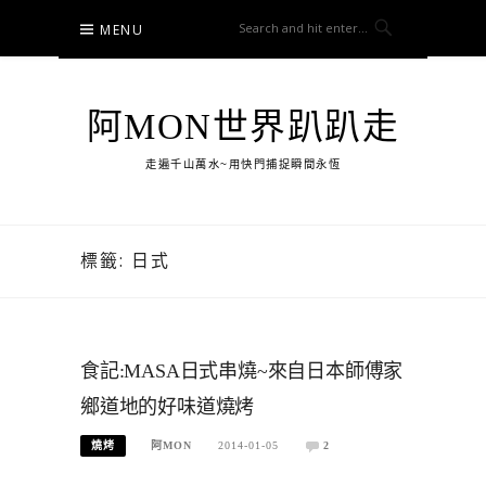
Skip
MENU
to
content
阿MON世界趴趴走
走遍千山萬水~用快門捕捉瞬間永恆
標籤:
日式
食記:MASA日式串燒~來自日本師傅家
鄉道地的好味道燒烤
燒烤
阿MON
2014-01-05
2