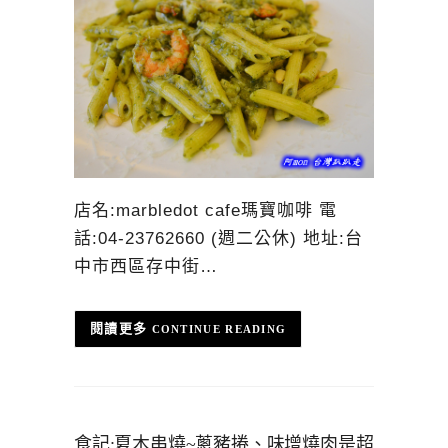
店名:marbledot cafe瑪寶咖啡 電
話:04-23762660 (週二公休) 地址:台
中市西區存中街…
CONTINUE READING
食記:夏木串燒~蔥豬捲、味增燒肉是超