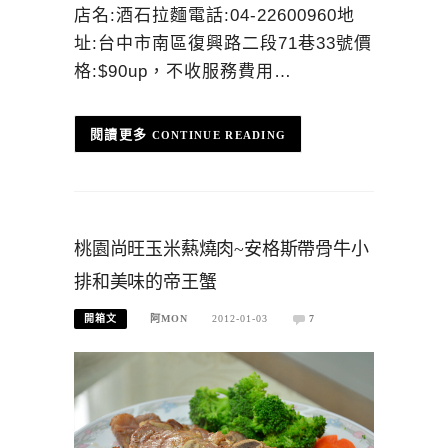
店名:酒石拉麵電話:04-22600960地
址:台中市南區復興路二段71巷33號價
格:$90up，不收服務費用…
CONTINUE READING
桃園尚旺玉米爇燒肉~安格斯帶骨牛小
排和美味的帝王蟹
開箱文
阿MON
2012-01-03
7