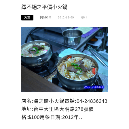
繹不絕之平價小火鍋
火鍋
阿MON
2012-12-09
4
店名:湯之饌小火鍋電話:04-24836243
地址:台中大里區大明路278號價
格:$100用餐日期:2012年…