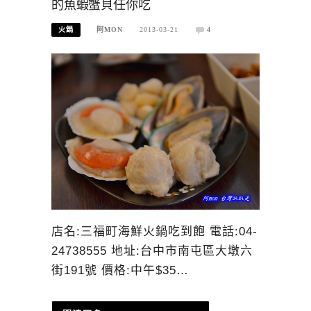
的魚蝦蟹貝任你吃
火鍋
阿MON
2013-03-21
4
店名:三福町海鮮火鍋吃到飽 電話:04-
24738555 地址:台中市南屯區大墩六
街191號 價格:中午$35…