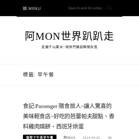
Skip
MENU
to
content
阿MON世界趴趴走
走遍千山萬水~用快門捕捉瞬間永恆
標籤:
早午餐
食記:Passenger 隨食旅人~讓人驚喜的
美味輕食店~好吃的芭蕾帕夫甜點、香
料雞肉燒餅、西班牙烘蛋
咖啡下午茶早午餐
阿MON
2014-09-02