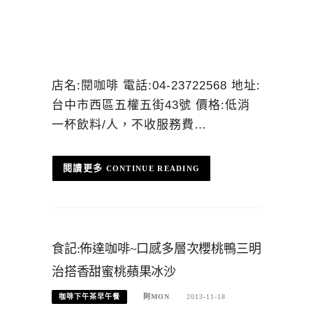
店名:閱咖啡 電話:04-23722568 地址:
台中市西區五權五街43號 價格:低消
一杯飲料/人，不收服務費…
CONTINUE READING
食記:佈達咖啡~口感多層次櫻桃鴨三明
治搭香甜蜜桃蘋果冰沙
咖啡下午茶早午餐
阿MON
2013-11-18