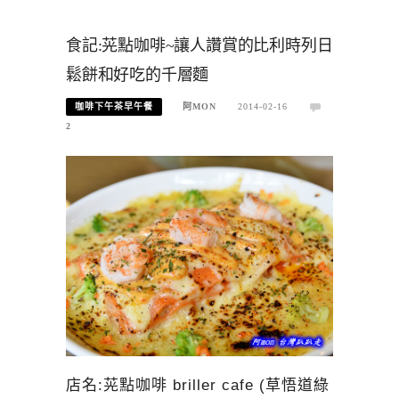
食記:茪點咖啡~讓人讚賞的比利時列日
鬆餅和好吃的千層麵
咖啡下午茶早午餐
阿MON
2014-02-16
2
店名:茪點咖啡 briller cafe (草悟道綠