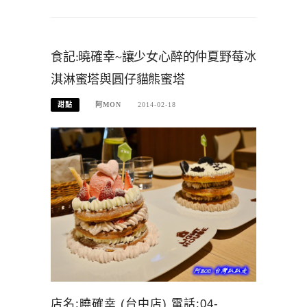
食記:曉確幸~讓少女心醉的仲夏野莓冰
淇淋蜜塔與圓仔貓熊蜜塔
甜點
阿MON
2014-02-18
店名:曉確幸 (台中店) 電話:04-