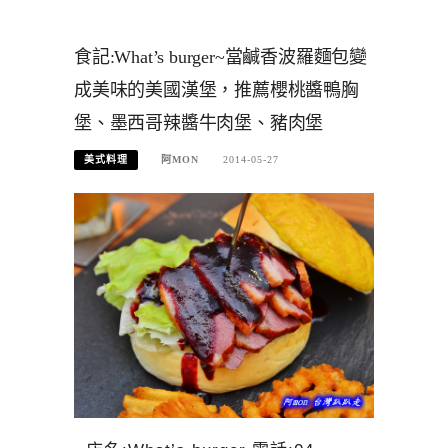
食記:What’s burger~當鹹香波羅麵包變
成美味的美國漢堡，推薦櫻桃醬鴨胸
堡、墨西哥辣醬牛肉堡、豬肉堡
美式料理
阿MON
2014-05-27