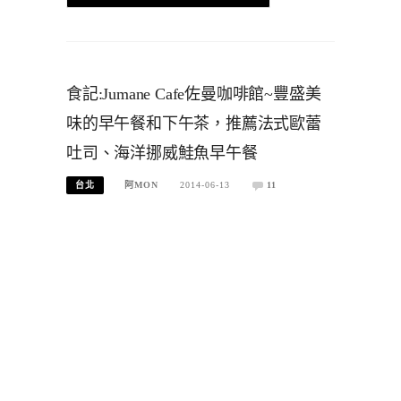
食記:Jumane Cafe佐曼咖啡館~豐盛美
味的早午餐和下午茶，推薦法式歐蕾
吐司、海洋挪威鮭魚早午餐
台北
阿MON
2014-06-13
11