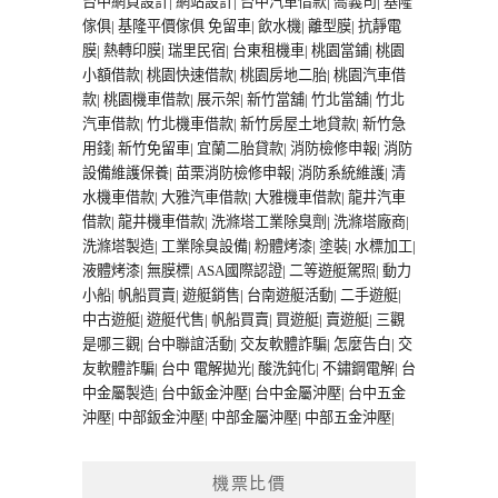
台中網頁設計
|
網站設計
|
台中汽車借款
|
喬義司
|
基隆
傢俱
|
基隆平價傢俱
免留車
|
飲水機
|
離型膜
|
抗靜電
膜
|
熱轉印膜
|
瑞里民宿
|
台東租機車
|
桃園當鋪
|
桃園
小額借款
|
桃園快速借款
|
桃園房地二胎
|
桃園汽車借
款
|
桃園機車借款
|
展示架
|
新竹當舖
|
竹北當舖
|
竹北
汽車借款
|
竹北機車借款
|
新竹房屋土地貸款
|
新竹急
用錢
|
新竹免留車
|
宜蘭二胎貸款
|
消防檢修申報
|
消防
設備維護保養
|
苗栗消防檢修申報
|
消防系統維護
|
清
水機車借款
|
大雅汽車借款
|
大雅機車借款
|
龍井汽車
借款
|
龍井機車借款
|
洗滌塔工業除臭劑
|
洗滌塔廠商
|
洗滌塔製造
|
工業除臭設備
|
粉體烤漆
|
塗裝
|
水標加工
|
液體烤漆
|
無膜標
|
ASA國際認證
|
二等遊艇駕照
|
動力
小船
|
帆船買賣
|
遊艇銷售
|
台南遊艇活動
|
二手遊艇
|
中古遊艇
|
遊艇代售
|
帆船買賣
|
買遊艇
|
賣遊艇
|
三觀
是哪三觀
|
台中聯誼活動
|
交友軟體詐騙
|
怎麼告白
|
交
友軟體詐騙
|
台中 電解拋光
|
酸洗鈍化
|
不鏽鋼電解
|
台
中金屬製造
|
台中鈑金沖壓
|
台中金屬沖壓
|
台中五金
沖壓
|
中部鈑金沖壓
|
中部金屬沖壓
|
中部五金沖壓
|
機票比價