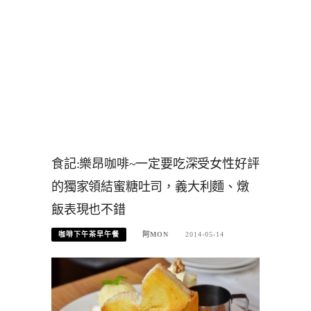
食記:樂昂咖啡~一定要吃深受女性好評
的獨家領結蜜糖吐司，義大利麵、燉
飯表現也不錯
咖啡下午茶早午餐
阿MON
2014-05-14