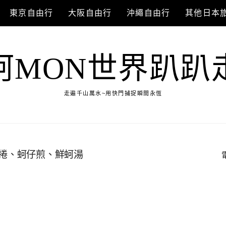
東京自由行
大阪自由行
沖繩自由行
其他日本
阿MON世界趴趴
走遍千山萬水~用快門捕捉瞬間永恆
蚵捲、蚵仔煎、鮮蚵湯