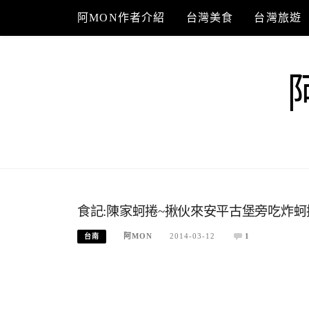
Skip
阿MON作者介紹
台灣美食
台灣旅遊
to
content
食記:陳家蚵捲~揪伙來安平古堡旁吃炸
阿MON
2014-03-12
1
台南