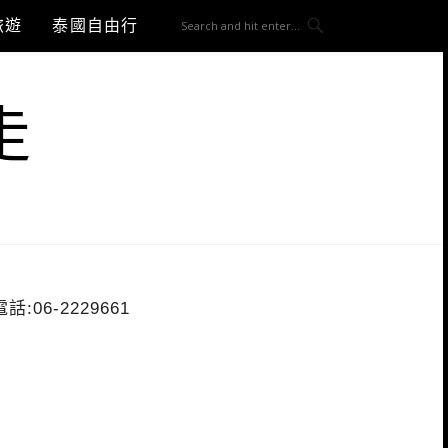
旅遊
泰國自由行
走
電話:
06-2229661