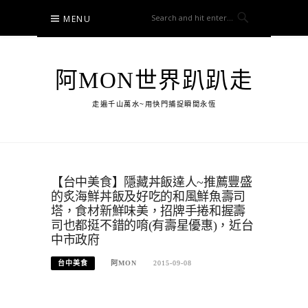
Skip
MENU
to
content
阿MON世界趴趴走
走遍千山萬水~用快門捕捉瞬間永恆
【台中美食】隱藏丼飯達人~推薦豐盛
的炙海鮮丼飯及好吃的和風鮮魚壽司
塔，食材新鮮味美，招牌手捲和握壽
司也都挺不錯的唷(有壽星優惠)，近台
中市政府
台中美食
阿MON
2015-09-08