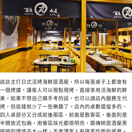
該店主打日式活烤海鮮居酒屋，所以每張桌子上都會有
一個烤爐，讓客人可以現點現烤，直接享用活海鮮的鮮
美，如果不想自己親手考的話，也可以請店內服務生代
烤，但這樣就少了一些樂趣了。店內的桌數還蠻多的，
四人桌部分又分成前後兩區，前面是散客區，後面則是
半開放式包廂，用餐區採光都很明亮，跟傳統居酒屋黑
暗暗的環境不太一樣，不會讓客人有摸黑吃飯的感覺。