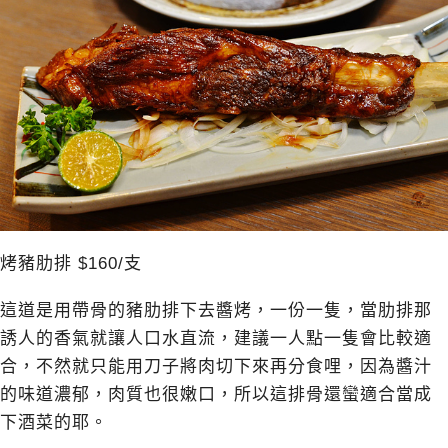
烤豬肋排 $160/支
這道是用帶骨的豬肋排下去醬烤，一份一隻，當肋排那
誘人的香氣就讓人口水直流，建議一人點一隻會比較適
合，不然就只能用刀子將肉切下來再分食哩，因為醬汁
的味道濃郁，肉質也很嫩口，所以這排骨還蠻適合當成
下酒菜的耶。