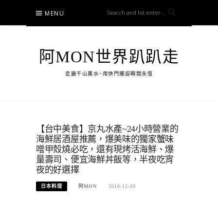
Skip
MENU
to
content
阿MON世界趴趴走
走遍千山萬水~用快門捕捉瞬間永恆
【台中美食】京丸水產~24小時營業的
海鮮居酒屋推薦，爆美味的獨家蟹味
噌甲殼燒必吃，還有現烤活海鮮、爆
量壽司、便宜海鮮丼飯等，半夜吃宵
夜的好選擇
日本料理
阿MON
2016-12-30