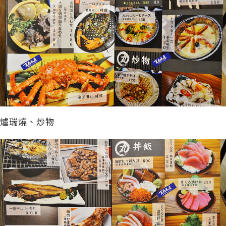
爐瑞燒、炒物