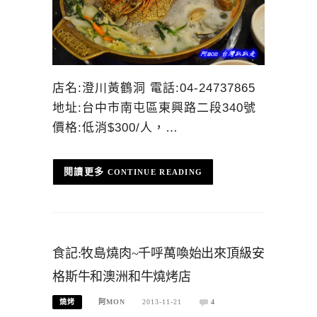
店名:澄川黃鶴洞 電話:04-24737865
地址:台中市南屯區東興路二段340號
價格:低消$300/人，…
CONTINUE READING
食記:牧島燒肉~千呼萬喚始出來頂級安
格斯牛和澳洲和牛燒烤店
燒烤
阿MON
2013-11-21
4