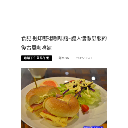
食記:蝕印藝術咖啡館~讓人慵懶舒服的
復古風咖啡館
咖啡下午茶早午餐
阿MON
2012-12-21