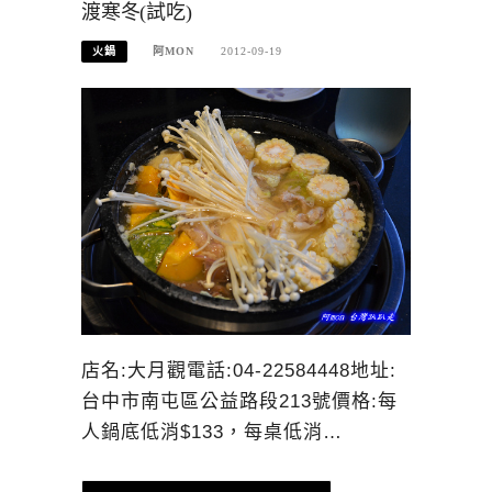
渡寒冬(試吃)
火鍋
阿MON
2012-09-19
店名:大月觀電話:04-22584448地址:
台中市南屯區公益路段213號價格:每
人鍋底低消$133，每桌低消…