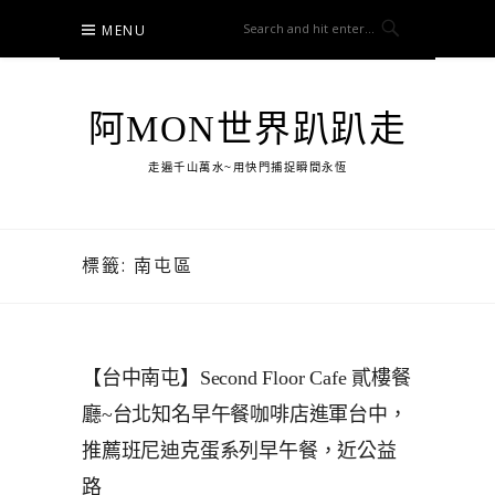
Skip
MENU
to
content
阿MON世界趴趴走
走遍千山萬水~用快門捕捉瞬間永恆
標籤:
南屯區
【台中南屯】Second Floor Cafe 貳樓餐
廳~台北知名早午餐咖啡店進軍台中，
推薦班尼迪克蛋系列早午餐，近公益
路