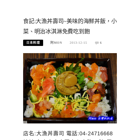
食記:大漁丼壽司~美味的海鮮丼飯，小
菜、明治冰淇淋免費吃到飽
日本料理
阿MON
2013-12-15
6
店名:大漁丼壽司 電話:04-24716668