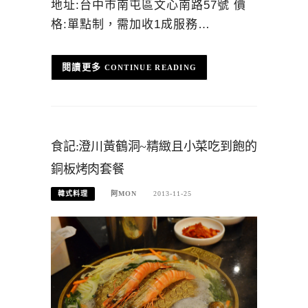
地址:台中市南屯區文心南路57號 價
格:單點制，需加收1成服務…
CONTINUE READING
食記:澄川黃鶴洞~精緻且小菜吃到飽的
銅板烤肉套餐
韓式料理
阿MON
2013-11-25