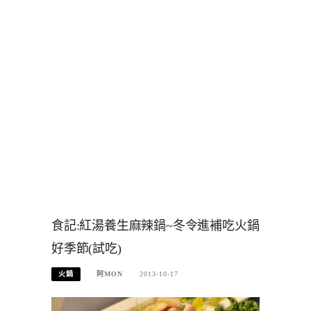
食記:紅湯養生麻辣鍋~冬令進補吃火鍋
好季節(試吃)
火鍋
阿MON
2013-10-17