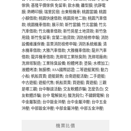
傢俱
|
基隆平價傢俱
免留車
|
飲水機
|
離型膜
|
抗靜電
膜
|
熱轉印膜
|
瑞里民宿
|
台東租機車
|
桃園當鋪
|
桃園
小額借款
|
桃園快速借款
|
桃園房地二胎
|
桃園汽車借
款
|
桃園機車借款
|
展示架
|
新竹當舖
|
竹北當舖
|
竹北
汽車借款
|
竹北機車借款
|
新竹房屋土地貸款
|
新竹急
用錢
|
新竹免留車
|
宜蘭二胎貸款
|
消防檢修申報
|
消防
設備維護保養
|
苗栗消防檢修申報
|
消防系統維護
|
清
水機車借款
|
大雅汽車借款
|
大雅機車借款
|
龍井汽車
借款
|
龍井機車借款
|
洗滌塔工業除臭劑
|
洗滌塔廠商
|
洗滌塔製造
|
工業除臭設備
|
粉體烤漆
|
塗裝
|
水標加工
|
液體烤漆
|
無膜標
|
ASA國際認證
|
二等遊艇駕照
|
動力
小船
|
帆船買賣
|
遊艇銷售
|
台南遊艇活動
|
二手遊艇
|
中古遊艇
|
遊艇代售
|
帆船買賣
|
買遊艇
|
賣遊艇
|
三觀
是哪三觀
|
台中聯誼活動
|
交友軟體詐騙
|
怎麼告白
|
交
友軟體詐騙
|
台中 電解拋光
|
酸洗鈍化
|
不鏽鋼電解
|
台
中金屬製造
|
台中鈑金沖壓
|
台中金屬沖壓
|
台中五金
沖壓
|
中部鈑金沖壓
|
中部金屬沖壓
|
中部五金沖壓
|
機票比價