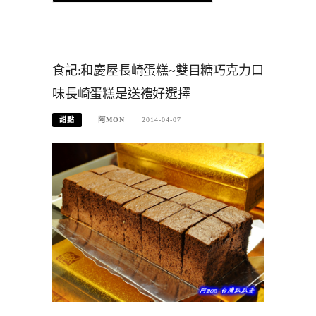
食記:和慶屋長崎蛋糕~雙目糖巧克力口
味長崎蛋糕是送禮好選擇
甜點
阿MON
2014-04-07