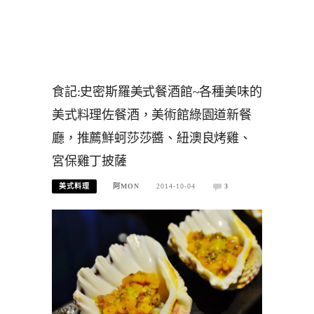
食記:史密斯羅美式餐酒館~各種美味的
美式料理佐餐酒，美術館綠園道新餐
廳，推薦鮮蚵莎莎醬、紐澳良烤雞、
宮保雞丁披薩
美式料理
阿MON
2014-10-04
3