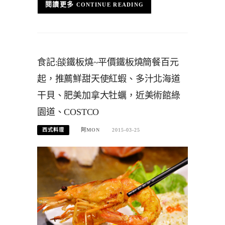
CONTINUE READING
食記:燄鐵板燒~平價鐵板燒簡餐百元
起，推薦鮮甜天使紅蝦、多汁北海道
干貝、肥美加拿大牡蠣，近美術館綠
園道、COSTCO
西式料理
阿MON
2015-03-25