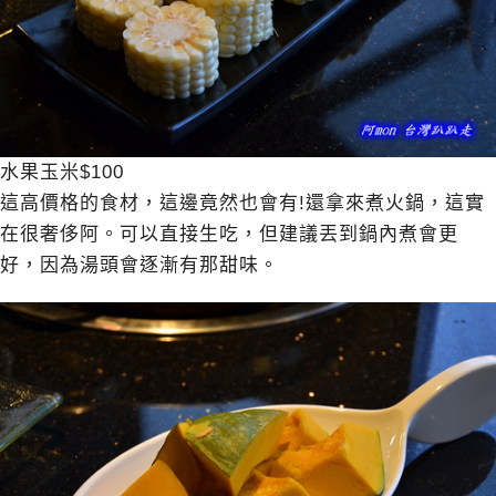
水果玉米$100
這高價格的食材，這邊竟然也會有!還拿來煮火鍋，這實
在很奢侈阿。可以直接生吃，但建議丟到鍋內煮會更
好，因為湯頭會逐漸有那甜味。