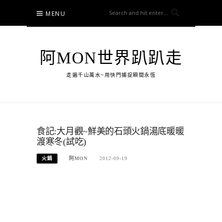
Skip
MENU
to
content
阿MON世界趴趴走
走遍千山萬水~用快門捕捉瞬間永恆
食記:大月觀~鮮美的石頭火鍋湯底暖暖
渡寒冬(試吃)
火鍋
阿MON
2012-09-19