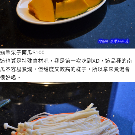
翡翠栗子南瓜$100
這也算是特殊食材吧，我是第一次吃到XD，這品種的南
瓜不容易煮爛，但甜度又較高的樣子，所以拿來煮湯會
很好喝。