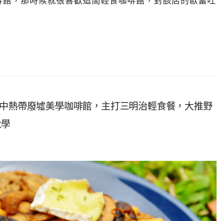
啡館，那時候就很喜歡這間輕食咖啡館，對該店的歐蕾吐
Cafe~城市中熱帶廢墟美學咖啡館，主打三明治輕食餐，大推野
大學