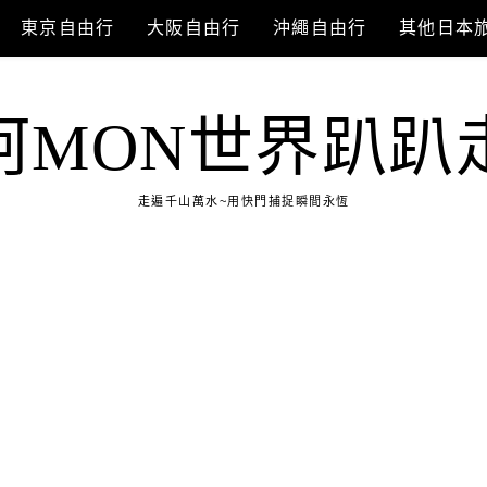
東京自由行
大阪自由行
沖繩自由行
其他日本
阿MON世界趴趴
走遍千山萬水~用快門捕捉瞬間永恆