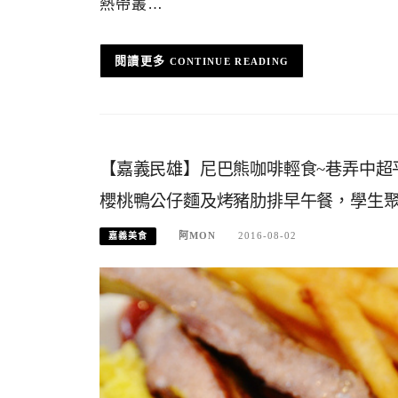
熱帶叢…
CONTINUE READING
【嘉義民雄】尼巴熊咖啡輕食~巷弄中超
櫻桃鴨公仔麵及烤豬肋排早午餐，學生
阿MON
2016-08-02
嘉義美食