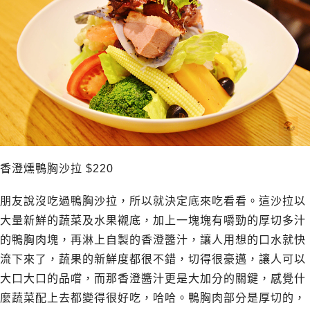
香澄燻鴨胸沙拉 $220
朋友說沒吃過鴨胸沙拉，所以就決定底來吃看看。這沙拉以
大量新鮮的蔬菜及水果襯底，加上一塊塊有嚼勁的厚切多汁
的鴨胸肉塊，再淋上自製的香澄醬汁，讓人用想的口水就快
流下來了，蔬果的新鮮度都很不錯，切得很豪邁，讓人可以
大口大口的品嚐，而那香澄醬汁更是大加分的關鍵，感覺什
麼蔬菜配上去都變得很好吃，哈哈。鴨胸肉部分是厚切的，