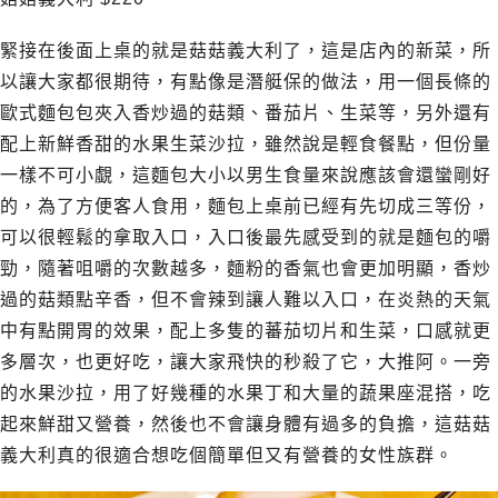
緊接在後面上桌的就是菇菇義大利了，這是店內的新菜，所
以讓大家都很期待，有點像是潛艇保的做法，用一個長條的
歐式麵包包夾入香炒過的菇類、番茄片、生菜等，另外還有
配上新鮮香甜的水果生菜沙拉，雖然說是輕食餐點，但份量
一樣不可小覷，這麵包大小以男生食量來說應該會還蠻剛好
的，為了方便客人食用，麵包上桌前已經有先切成三等份，
可以很輕鬆的拿取入口，入口後最先感受到的就是麵包的嚼
勁，隨著咀嚼的次數越多，麵粉的香氣也會更加明顯，香炒
過的菇類點辛香，但不會辣到讓人難以入口，在炎熱的天氣
中有點開胃的效果，配上多隻的蕃茄切片和生菜，口感就更
多層次，也更好吃，讓大家飛快的秒殺了它，大推阿。一旁
的水果沙拉，用了好幾種的水果丁和大量的蔬果座混搭，吃
起來鮮甜又營養，然後也不會讓身體有過多的負擔，這菇菇
義大利真的很適合想吃個簡單但又有營養的女性族群。