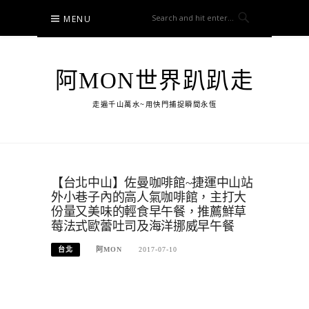
Skip
MENU
to
content
阿MON世界趴趴走
走遍千山萬水~用快門捕捉瞬間永恆
【台北中山】佐曼咖啡館~捷運中山站
外小巷子內的高人氣咖啡館，主打大
份量又美味的輕食早午餐，推薦鮮草
莓法式歐蕾吐司及海洋挪威早午餐
台北
阿MON
2017-07-10